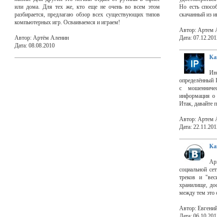
или дома. Для тех же, кто еще не очень во всем этом
Но есть спосо
разбирается, предлагаю обзор всех существующих типов
скачанный из и
компьютерных игр. Осваиваемся и играем!
Автор: Артем 
Автор: Артём Аленин
Дата: 07.12.201
Дата: 08.08.2010
Ка
Ин
определённый I
с мошенниче
информация о 
Итак, давайте 
Автор: Артем 
Дата: 22.11.201
Ка
Ар
социальной се
треков и "вес
хранилище, до
между тем это о
Автор: Евгени
Дата: 06.10.201