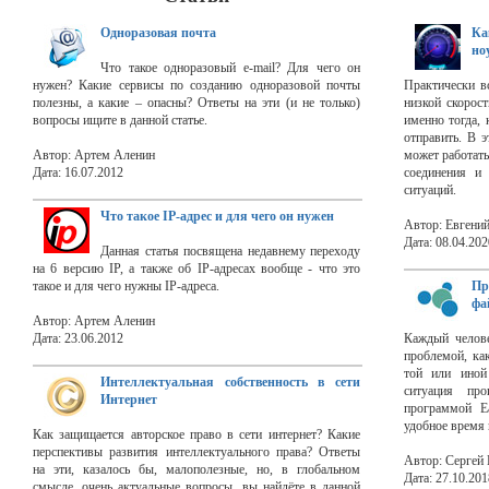
Одноразовая почта
Ка
но
Что такое одноразовый e-mail? Для чего он
нужен? Какие сервисы по созданию одноразовой почты
Практически в
полезны, а какие – опасны? Ответы на эти (и не только)
низкой скорост
вопросы ищите в данной статье.
именно тогда, 
отправить. В э
Автор: Артем Аленин
может работать
Дата: 16.07.2012
соединения и 
ситуаций.
Что такое IP-адрес и для чего он нужен
Автор: Евгени
Дата: 08.04.202
Данная статья посвящена недавнему переходу
на 6 версию IP, а также об IP-адресах вообще - что это
такое и для чего нужны IP-адреса.
Пр
фа
Автор: Артем Аленин
Дата: 23.06.2012
Каждый челове
проблемой, ка
той или иной
Интеллектуальная собственность в сети
ситуация про
Интернет
программой E
удобное время 
Как защищается авторское право в сети интернет? Какие
перспективы развития интеллектуального права? Ответы
Автор: Сергей
на эти, казалось бы, малополезные, но, в глобальном
Дата: 27.10.201
смысле, очень актуальные вопросы, вы найдёте в данной