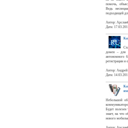
помочь, объяс
Ведь неспеци
подходящей дл
Автор: Арслан
Дата: 17.03.201
Ка
Ст
домен – для п
автономного б
регистрации и
Автор: Андрей
Дата: 14.03.201
Ка
им
Небольшой об
коммуникаторо
Будет полезен 
знает, на что 
нового мобильн
Автор: Арслан