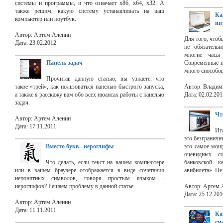
системы и программы, и что означает x86, x64, x32. А
также решим, какую систему устанавливать на ваш
Ка
компьютер или ноутбук.
ин
Автор: Артем Аленин
Для того, чтоб
Дата: 23.02.2012
не обязательн
многие часы
Панель задач
Современные п
много способов
Прочитав данную статью, вы узнаете: что
такое «трей», как пользоваться панелью быстрого запуска,
Автор: Владим
а также я расскажу вам обо всех нюансах работы с панелью
Дата: 02.02.201
задач.
Чт
Автор: Артем Аленин
Дата: 17.11.2011
Ит
это безгранич
Вместо букв - иероглифы
это самое мощн
очевидных с
Что делать, если текст на вашем компьютере
банковской 
или в вашем браузере отображается в виде сочетания
авибилета». Не
непонятных символов, говоря простым языком -
иероглифов? Решаем проблему в данной статье.
Автор: Артем 
Дата: 25.12.201
Автор: Артем Аленин
Дата: 11.11.2011
К
см