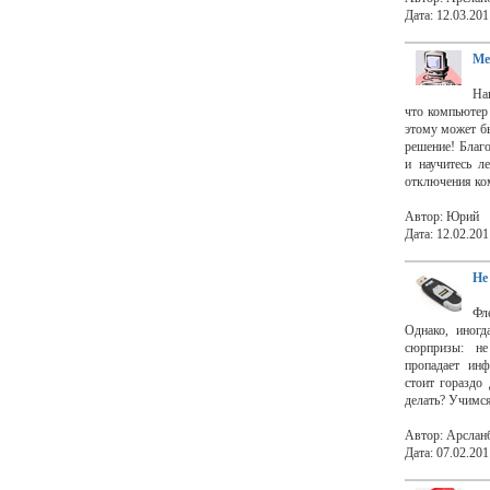
Дата: 12.03.201
Ме
Нав
что компьютер
этому может бы
решение! Благо
и научитесь л
отключения ко
Автор: Юрий
Дата: 12.02.201
Не
Фл
Однако, иногд
сюрпризы: н
пропадает ин
стоит гораздо
делать? Учимся
Автор: Арслан
Дата: 07.02.201