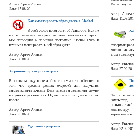
Автор: Артем Аленин
Radio Tray на р
Дата: 15.08.2011
Автор: Артем 
Дата: 11.03.201
Как смонтировать образ диска в Alcohol
В этой статье поговорим об Алкоголе. Нет, не
Ка
про тот алкоголь, который распивает молодёжь в парках.
Мы поговорим о полезной программе Alcohol 120% и
Ре
научимся монтировать в ней образ диска.
отформатирова
можно сделать
Автор: Артем Аленин
этом возникнут
Дата: 06.08.2011
Автор: Евгени
Дата: 27.02.201
Загранпаспорт через интернет
В прошлом году наше любимое государство объявило о
По
том, что времена долгих очередей для получения
де
загранпаспорта исчезли! Ведь теперь загранпаспорт можно
получить через интернет. Однако на деле всё далеко не так
Частое и очен
просто...
компьютер,
пользователей,
Автор: Артем Аленин
компьютеру.
Дата: 25.06.2011
торможения и 
Автор: Евгени
Удаление программ
Дата: 22.02.201