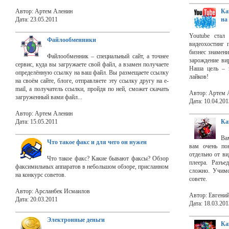
Автор: Артем Аленин
Ка
Дата: 23.05.2011
на
Youtube стал
Файлообменники
видеохостинг 
бизнес знамен
Файлообменник – специальный сайт, а точнее
зарождение ви
сервис, куда вы загружаете свой файл, а взамен получаете
Наша цель – э
определённую ссылку на ваш файл. Вы размещаете ссылку
лайков!
на своём сайте, блоге, отправляете эту ссылку другу на e-
mail, а получатель ссылки, пройдя по ней, сможет скачать
Автор: Артем 
загруженный вами файл...
Дата: 10.04.201
Автор: Артем Аленин
Дата: 15.05.2011
Ка
Ва
Что такое факс и для чего он нужен
вам очень по
отдельно от в
Что такое факс? Какие бывают факсы? Обзор
плеера. Разъе
факсимильных аппаратов в небольшом обзоре, присланном
сложно. Учимс
на конкурс советов.
совете.
Автор: Арсланбек Исмаилов
Автор: Евгени
Дата: 20.03.2011
Дата: 18.03.201
Электронные деньги
Ка