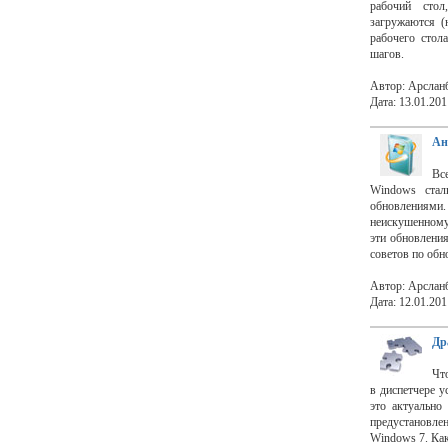
рабочий сто
загружаются (
рабочего стол
шагов.
Автор: Арслан
Дата: 13.01.201
Ан
Вс
Windows стал
обновлениями.
неискушенному
эти обновлени
советов по об
Автор: Арслан
Дата: 12.01.201
Др
Чт
в диспетчере у
это актуально
предустановле
Windows 7. Как