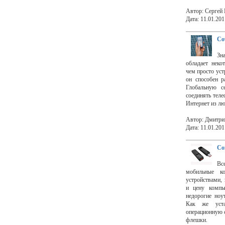
Автор: Сергей
Дата: 11.01.201
Со
Зн
обладает неко
чем просто ус
он способен р
Глобальную с
соединять тел
Интернет из люб
Автор: Дмитри
Дата: 11.01.201
Со
Вс
мобильные к
устройствами,
и цену компь
недорогие ноу
Как же устан
операционную с
флешки.