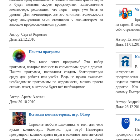
и будет полезна скорее продвинутым пользователям
компьютера, решившим, что пора - пора уже быть на
Чт
уровне! Для начинающих же это отличная возможность
сразу выстраивать свои отношения с компьютером на
Бр
высоком профессиональном уровне.
из строя. И то
себя отрезанны
Автор: Сергей Коровин
Дата: 22.12.2010
Автор: Евгени
Дата: 11.01.201
Пакеты программ
Ка
Что такое пакет программ? Это набор
программ, которые полностью совместимы друг с другом.
В 
Пакеты программ, позволяют создать благоприятную
интересных 
среду для работы или учебы. Ведь не нужно скачивать
представления 
необходимые программы по отдельности, можно просто
недавно считал
скачать пакет, в котором будет всё необходимое.
дорогое. Как
самому. Быстро
Автор: Артём Аленин
Дата: 30.10.2010
Автор: Андрей
Дата: 26.12.201
Все виды компьютерных игр. Обзор
Ка
Спросите любого школьника о том, для чего
нужен компьютер... Конечно, для игр! Некоторые
Не
превращают компьютерные игры в основное занятие своей
проверяют все
жизни. Для других это легкий отдых от рутины в офисе
удостовериться