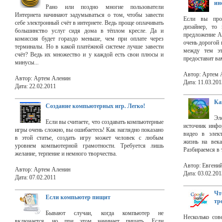
ин
Рано или поздно многие пользователи
Интернета начинают задумываться о том, чтобы завести
Если вы про
себе электронный счёт в интернете. Ведь проще оплачивать
дизайнер, то 
большинство услуг сидя дома в тёплом кресле. Да и
предложение Ad
комиссия будет гораздо меньше, чем при оплате через
очень дорогой 
терминалы. Но в какой платёжной системе лучше завести
между тем эт
счёт? Ведь их множество и у каждой есть свои плюсы и
предоставит ва
минусы...
Автор: Артем 
Автор: Артем Аленин
Дата: 11.03.201
Дата: 22.02.2011
Ка
Создание компьютерных игр. Легко!
Эл
Если вы считаете, что создавать компьютерные
источник инфо
игры очень сложно, вы ошибаетесь! Как наглядно показано
видео в элек
в этой статье, создать игру может человек с любым
жизнь на века
уровнем компьютерной грамотности. Требуется лишь
Разбираемся в 
желание, терпение и немного творчества.
Автор: Евгени
Автор: Артем Аленин
Дата: 03.02.201
Дата: 07.02.2011
Чт
Если компьютер пищит
тр
Бывают случаи, когда компьютер не
Несколько сов
включается, но при этом начинает пищать. Если