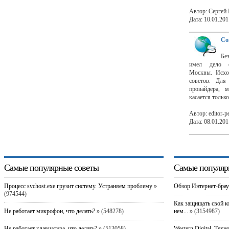
Автор: Сергей
Дата: 10.01.201
Со
Бе
имел дело с
Москвы. Исход
советов. Для
провайдера, 
касается тольк
Автор: editor-pe
Дата: 08.01.201
Самые популярные советы
Самые популяр
Процесс svchost.exe грузит систему. Устраняем проблему »
Обзор Интернет-брау
(974544)
Как защищать свой к
Не работает микрофон, что делать? »
(548278)
нем... »
(3154987)
Не работает клавиатура, что делать? »
(513058)
Western Digital. Техн