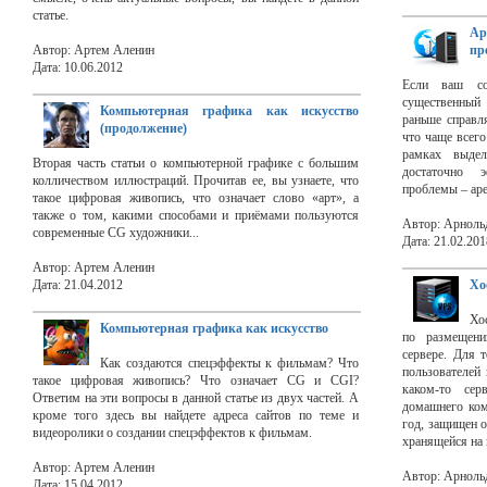
статье.
Ар
Автор: Артем Аленин
пр
Дата: 10.06.2012
Если ваш соб
существенный 
Компьютерная графика как искусство
раньше справл
(продолжение)
что чаще всего
рамках выдел
Вторая часть статьи о компьютерной графике с большим
достаточно 
колличеством иллюстраций. Прочитав ее, вы узнаете, что
проблемы – аре
такое цифровая живопись, что означает слово «арт», а
также о том, какими способами и приёмами пользуются
Автор: Арноль
современные CG художники...
Дата: 21.02.201
Автор: Артем Аленин
Дата: 21.04.2012
Хо
Хо
Компьютерная графика как искусство
по размещен
сервере. Для 
Как создаются спецэффекты к фильмам? Что
пользователей 
такое цифровая живопись? Что означает CG и CGI?
каком-то се
Ответим на эти вопросы в данной статье из двух частей. А
домашнего ком
кроме того здесь вы найдете адреса сайтов по теме и
год, защищен о
видеоролики о создании спецэффектов к фильмам.
хранящейся на
Автор: Артем Аленин
Автор: Арноль
Дата: 15.04.2012