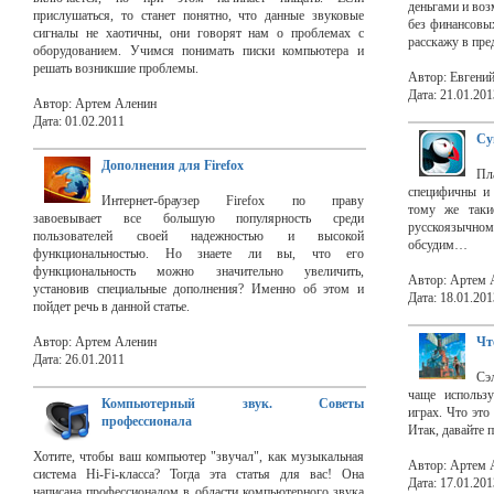
деньгами и воз
прислушаться, то станет понятно, что данные звуковые
без финансовы
сигналы не хаотичны, они говорят нам о проблемах с
расскажу в пре
оборудованием. Учимся понимать писки компьютера и
решать возникшие проблемы.
Автор: Евгени
Дата: 21.01.201
Автор: Артем Аленин
Дата: 01.02.2011
Су
Дополнения для Firefox
Пл
специфичны и 
Интернет-браузер Firefox по праву
тому же таки
завоевывает все большую популярность среди
русскоязычно
пользователей своей надежностью и высокой
обсудим…
функциональностью. Но знаете ли вы, что его
функциональность можно значительно увеличить,
Автор: Артем 
установив специальные дополнения? Именно об этом и
Дата: 18.01.201
пойдет речь в данной статье.
Автор: Артем Аленин
Чт
Дата: 26.01.2011
Сэ
чаще использ
Компьютерный звук. Советы
играх. Что это
профессионала
Итак, давайте 
Хотите, чтобы ваш компьютер "звучал", как музыкальная
Автор: Артем 
система Hi-Fi-класса? Тогда эта статья для вас! Она
Дата: 17.01.201
написана профессионалом в области компьютерного звука