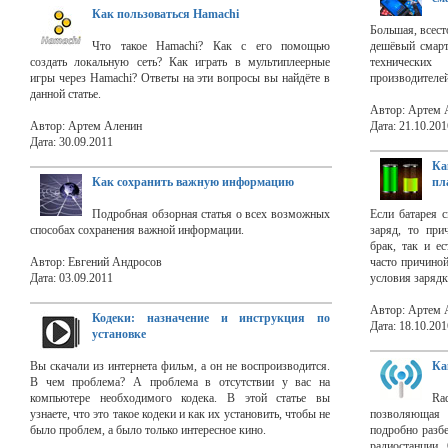
Как пользоваться Hamachi
Большая, всест
Что такое Hamachi? Как с его помощью
дешёвый смартф
создать локальную сеть? Как играть в мультиплеерные
технических
игры через Hamachi? Ответы на эти вопросы вы найдёте в
производителей
данной статье.
Автор: Артем 
Автор: Артем Аленин
Дата: 21.10.201
Дата: 30.09.2011
Ка
Как сохранить важную информацию
пл
Подробная обзорная статья о всех возможных
Если батарея 
способах сохранения важной информации.
заряд, то при
брак, так и е
Автор: Евгений Андросов
часто причино
Дата: 03.09.2011
условия зарядк
Автор: Артем 
Кодеки: назначение и инструкция по
Дата: 18.10.201
установке
Вы скачали из интернета фильм, а он не воспроизводится.
Ка
В чем проблема? А проблема в отсутствии у вас на
компьютере необходимого кодека. В этой статье вы
Ra
узнаете, что это такое кодеки и как их установить, чтобы не
позволяющая 
было проблем, а было только интересное кино.
подробно разбе
радиостанции.