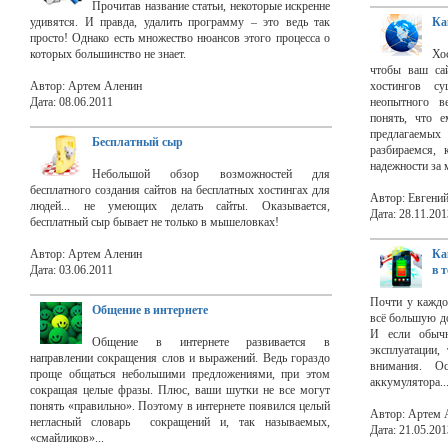
Прочитав название статьи, некоторые искренне
удивятся. И правда, удалить программу – это ведь так
Ка
просто! Однако есть множество нюансов этого процесса о
которых большинство не знает.
Хо
чтобы ваш сай
Автор: Артем Аленин
хостингов с
Дата: 08.06.2011
неопытного ве
понять, что 
предлагаемых
Бесплатный сыр
разбираемся,
надежности за 
Небольшой обзор возможностей для
бесплатного создания сайтов на бесплатных хостингах для
Автор: Евгени
людей... не умеющих делать сайты. Оказывается,
Дата: 28.11.201
бесплатный сыр бывает не только в мышеловках!
Автор: Артем Аленин
Ка
Дата: 03.06.2011
в 
Почти у каждо
Общение в интернете
всё большую д
И если обычн
Общение в интернете развивается в
эксплуатации,
направлении сокращения слов и выражений. Ведь гораздо
внимания. О
проще общаться небольшими предложениями, при этом
аккумулятора..
сокращая целые фразы. Плюс, ваши шутки не все могут
понять «правильно». Поэтому в интернете появился целый
Автор: Артем 
негласный словарь сокращений и, так называемых,
Дата: 21.05.201
«смайликов»...