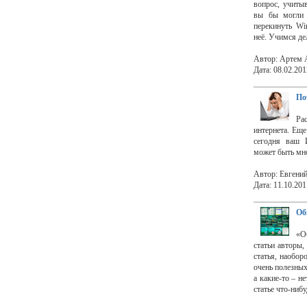
вопрос, учитыв
вы бы могли 
перекинуть Wi
неё. Учимся дел
Автор: Артем 
Дата: 08.02.201
По
Ра
интернета. Еще
сегодня ваш И
может быть мно
Автор: Евгени
Дата: 11.10.201
Об
«О
статьи авторы,
статья, наобор
очень полезных
а какие-то – н
статье что-нибу