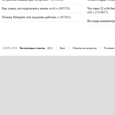
Как узнать, кто подключен к моему wi-fi »
(483576)
Что такое 32 и 64-би
x32 »
(3154837)
Почему Интернет стал медленно работать »
(387641)
Все виды компьютерн
©2009-2026
Бесплатные советы
(6+)
|
Блог
|
Ответы на вопросы
|
Условия 