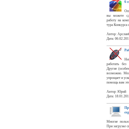
6 
Оп
вы можете сд
работу на ком
тура Конкурса 
Автор: Арслан
Дата: 06.02.201
Ра
Не
работать без
Другие (особе
возможно. Меж
упрощает и уск
помощь вам это
Автор: Юрий
Дата: 18.01.201
Пр
exp
Многие пользо
При загрузке с