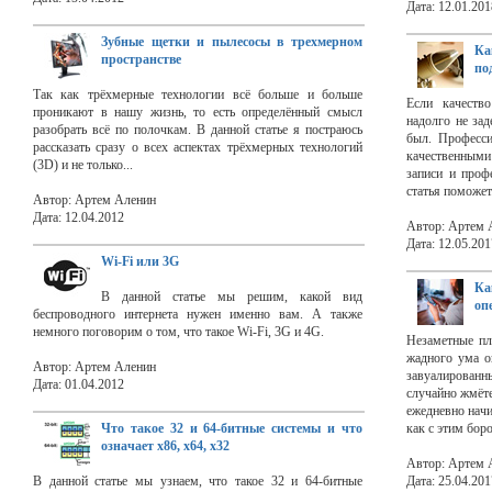
Дата: 12.01.201
Зубные щетки и пылесосы в трехмерном
Ка
пространстве
по
Так как трёхмерные технологии всё больше и больше
Если качество
проникают в нашу жизнь, то есть определённый смысл
надолго не за
разобрать всё по полочкам. В данной статье я постраюсь
был. Професси
рассказать сразу о всех аспектах трёхмерных технологий
качественными 
(3D) и не только...
записи и профе
статья поможет
Автор: Артем Аленин
Дата: 12.04.2012
Автор: Артем 
Дата: 12.05.201
Wi-Fi или 3G
Ка
В данной статье мы решим, какой вид
оп
беcпроводного интернета нужен именно вам. А также
немного поговорим о том, что такое Wi-Fi, 3G и 4G.
Незаметные пл
жадного ума оп
Автор: Артем Аленин
завуалированны
Дата: 01.04.2012
случайно жмёте
ежедневно начи
Что такое 32 и 64-битные системы и что
как с этим боро
означает x86, x64, x32
Автор: Артем 
В данной статье мы узнаем, что такое 32 и 64-битные
Дата: 25.04.201