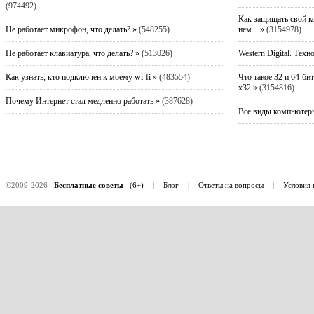
(974492)
Как защищать свой к
Не работает микрофон, что делать? »
(548255)
нем... »
(3154978)
Не работает клавиатура, что делать? »
(513026)
Western Digital. Техн
Как узнать, кто подключен к моему wi-fi »
(483554)
Что такое 32 и 64-би
x32 »
(3154816)
Почему Интернет стал медленно работать »
(387628)
Все виды компьютерн
©2009-2026
Бесплатные советы
(6+)
|
Блог
|
Ответы на вопросы
|
Условия 