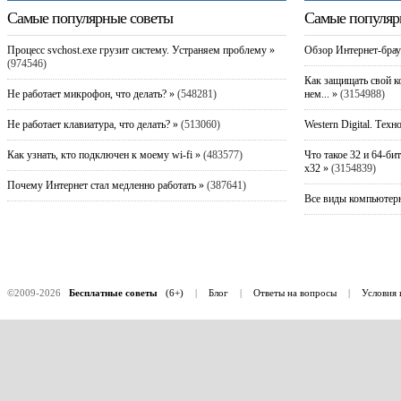
Самые популярные советы
Самые популяр
Процесс svchost.exe грузит систему. Устраняем проблему »
Обзор Интернет-брау
(974546)
Как защищать свой к
Не работает микрофон, что делать? »
(548281)
нем... »
(3154988)
Не работает клавиатура, что делать? »
(513060)
Western Digital. Техн
Как узнать, кто подключен к моему wi-fi »
(483577)
Что такое 32 и 64-би
x32 »
(3154839)
Почему Интернет стал медленно работать »
(387641)
Все виды компьютерн
©2009-2026
Бесплатные советы
(6+)
|
Блог
|
Ответы на вопросы
|
Условия 