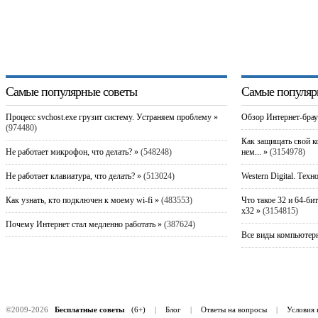
Самые популярные советы
Самые популяр
Процесс svchost.exe грузит систему. Устраняем проблему »
Обзор Интернет-брау
(974480)
Как защищать свой к
Не работает микрофон, что делать? »
(548248)
нем... »
(3154978)
Не работает клавиатура, что делать? »
(513024)
Western Digital. Техн
Как узнать, кто подключен к моему wi-fi »
(483553)
Что такое 32 и 64-би
x32 »
(3154815)
Почему Интернет стал медленно работать »
(387624)
Все виды компьютерн
©2009-2026
Бесплатные советы
(6+)
|
Блог
|
Ответы на вопросы
|
Условия 