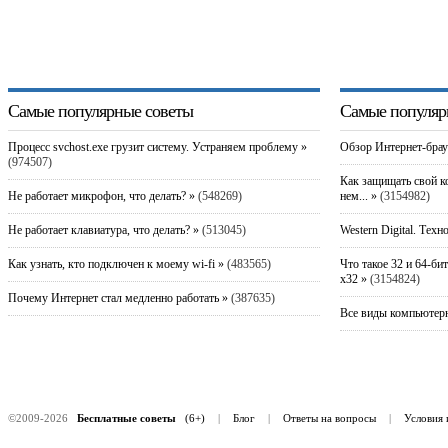
Самые популярные советы
Самые популяр
Процесс svchost.exe грузит систему. Устраняем проблему »
Обзор Интернет-брау
(974507)
Как защищать свой к
Не работает микрофон, что делать? »
(548269)
нем... »
(3154982)
Не работает клавиатура, что делать? »
(513045)
Western Digital. Техн
Как узнать, кто подключен к моему wi-fi »
(483565)
Что такое 32 и 64-би
x32 »
(3154824)
Почему Интернет стал медленно работать »
(387635)
Все виды компьютерн
©2009-2026
Бесплатные советы
(6+)
|
Блог
|
Ответы на вопросы
|
Условия 