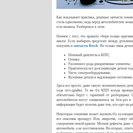
Как показывает практика, дешевые запчасти ломают
столь однозначно, ведь перед автолюбителем может
есть нюансы. Разберемся в этом.
Начнем с того, что правило «бери только оригина
аналог. Если выбирать предстоит между деталям
покупать и
запчасти Bosch
. Но только лишь дета
Неновый двигатель и КПП;
Оптику;
Различного рода декоративные элементы;
Практически все долгоживущие детали ход
Часть электрооборудования;
Кузовные детали в надлежащем состоянии.
Здесь все просто: даже самую незначительную детал
ходе тест-драйва. Те же б/у КПП всегда провер
обязательно берут с гарантией от разборщика
автолюбители могут ознакомиться на Avto.pro в 
информация будет полезна даже тем, кто едет на ра
Некоторые сомнения может вызвать б/у кузовщина
все опасения пропадут. Или, напротив, станут 
совершенно новой краски. Мелкие дефекты даже пр
автомобиля, а не восстановлена. Во-вторых, ответс
то бамперы, попросту не должны быть ни мягкими