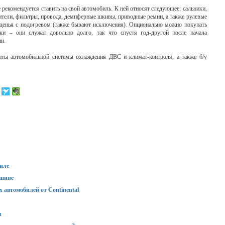
не рекомендуется ставить на свой автомобиль. К ней относят следующее: сальники,
ители, фильтры, провода, демпферные шкивы, приводные ремни, а также рулевые
иденья с подогревом (также бывают исключения). Опционально можно покупать
ки – они служат довольно долго, так что спустя год-другой после начала
и.
енты автомобильной системы охлаждения ДВС и климат-контроля, а также б/у
иле
ашине
 автомобилей от Continental
ы