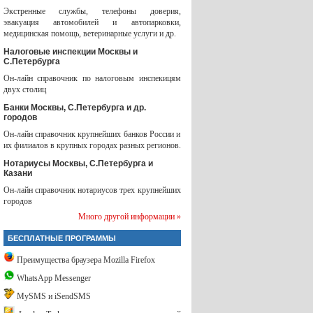
Экстренные службы, телефоны доверия,
эвакуация автомобилей и автопарковки,
медицинская помощь, ветеринарные услуги и др.
Налоговые инспекции Москвы и
С.Петербурга
Он-лайн справочник по налоговым инспекицям
двух столиц
Банки Москвы, С.Петербурга и др.
городов
Он-лайн справочник крупнейших банков России и
их филиалов в крупных городах разных регионов.
Нотариусы Москвы, С.Петербурга и
Казани
Он-лайн справочник нотариусов трех крупнейших
городов
Много другой информации »
БЕСПЛАТНЫЕ ПРОГРАММЫ
Преимущества браузера Mozilla Firefox
WhatsApp Messenger
MySMS и iSendSMS