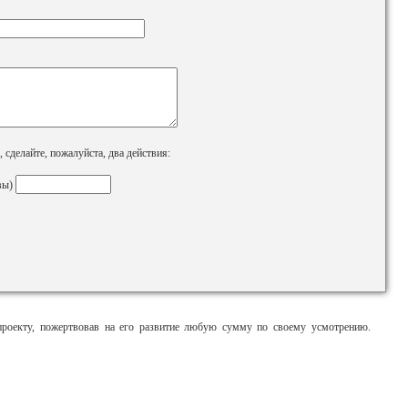
сделайте, пожалуйста, два действия:
вы)
оекту, пожертвовав на его развитие любую сумму по своему усмотрению.