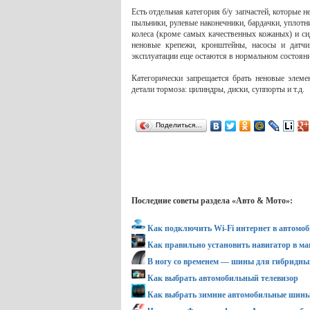
Есть отдельная категория б/у запчастей, которые 
пыльники, рулевые наконечники, бардачки, уплотн
колеса (кроме самых качественных кожаных) и с
неновые крепежи, кронштейны, насосы и датчи
эксплуатации еще остаются в нормальном состояни
Категорически запрещается брать неновые элем
детали тормоза: цилиндры, диски, суппорты и т.д.
Поделиться…
Последние советы раздела «Авто & Мото»:
Как подключить Wi-Fi интернет в автомоб
Как правильно установить навигатор в м
В ногу со временем — шины для гибридных
Как выбрать автомобильный телевизор
Как выбрать зимние автомобильные шин