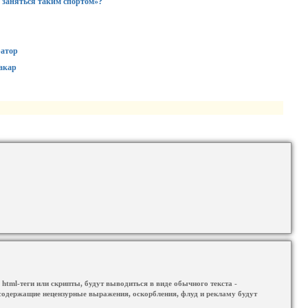
 заняться таким спортом»?
ратор
акар
html-теги или скрипты, будут выводиться в виде обычного текста -
содержащие нецензурные выражения, оскорбления, флуд и рекламу будут