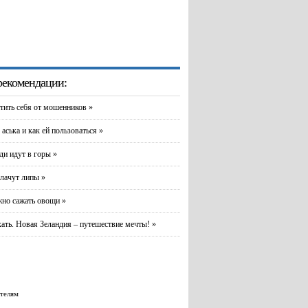
екомендации:
тить себя от мошенников »
 аська и как ей пользоваться »
и идут в горы »
лачут липы »
но сажать овощи »
хать. Новая Зеландия – путешествие мечты! »
телям