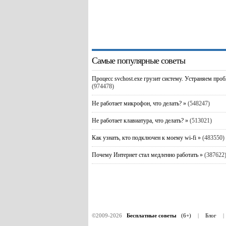
Самые популярные советы
Процесс svchost.exe грузит систему. Устраняем про
(974478)
Не работает микрофон, что делать? »
(548247)
Не работает клавиатура, что делать? »
(513021)
Как узнать, кто подключен к моему wi-fi »
(483550)
Почему Интернет стал медленно работать »
(387622
©2009-2026
Бесплатные советы
(6+)
|
Блог
|