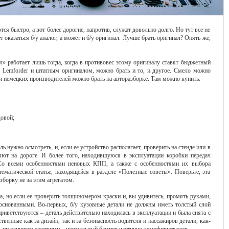
ся быстро, а вот более дорогие, напротив, служат довольно долго. Но тут все не
 оказаться б/у аналог, а может и б/у оригинал. Лучше брать оригинал? Опять же,
л» работает лишь тогда, когда в противовес этому оригиналу ставят бюджетный
и Lemforder и штатным оригиналом, можно брать и то, и другое. Смело можно
ли немецких производителей можно брать на авторазборке. Там можно купить:
овой;
ь нужно осмотреть, и, если ее устройство располагает, проверить на стенде или в
яют на дороге. И более того, находившуюся в эксплуатации коробки передач
. Со всеми особенностями неновых КПП, а также с особенностями их выбора
тематической статье, находящейся в разделе «Полезные советы». Поверьте, эта
зборку не за этим агрегатом.
, но если ее проверить толщиномером краски и, вы удивитесь, промять руками,
обоснованными. Во-первых, б/у кузовные детали не должны иметь толстый слой
иветствуются – деталь действительно находилась в эксплуатации и была снята с
твенные как за дизайн, так и за безопасность водителя и пассажиров детали, как-
, ни слишком жесткими – нормальный бампер частично демпфирует удар.