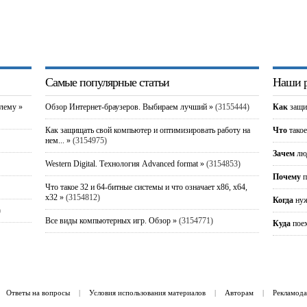
Самые популярные статьи
Наши р
блему »
Обзор Интернет-браузеров. Выбираем лучший »
(3155444)
Как
защи
Как защищать свой компьютер и оптимизировать работу на
Что
такое
нем... »
(3154975)
Зачем
люд
Western Digital. Технология Advanced format »
(3154853)
Почему
п
Что такое 32 и 64-битные системы и что означает x86, x64,
x32 »
(3154812)
Когда
нуж
)
Все виды компьютерных игр. Обзор »
(3154771)
Куда
пое
Ответы на вопросы
|
Условия использования материалов
|
Авторам
|
Рекламода