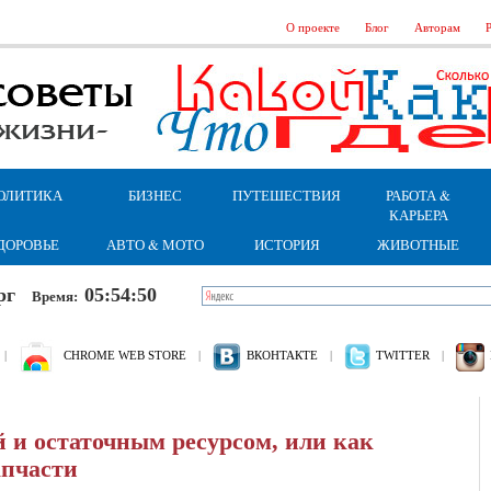
О проекте
Блог
Авторам
Р
ОЛИТИКА
БИЗНЕС
ПУТЕШЕСТВИЯ
РАБОТА &
КАРЬЕРА
ДОРОВЬЕ
АВТО & МОТО
ИСТОРИЯ
ЖИВОТНЫЕ
верг
05:54:51
Время:
|
CHROME WEB STORE
|
ВКОНТАКТЕ
|
TWITTER
|
 и остаточным ресурсом, или как
апчасти