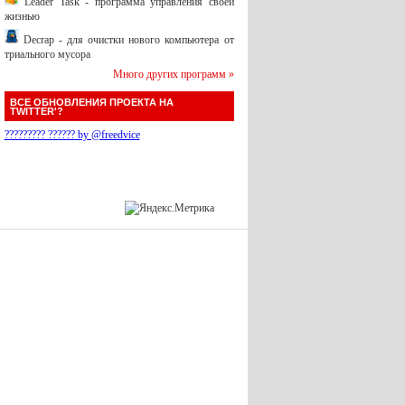
Leader Task - программа управления своей
жизнью
Decrap - для очистки нового компьютера от
триального мусора
Много других программ »
ВСЕ ОБНОВЛЕНИЯ ПРОЕКТА НА
TWITTER'?
????????? ?????? by @freedvice