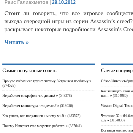
Раис Галиахметов
|
29.10.2012
Стоит ли говорить, что все игровое сообщест
выхода очередной игры из серии Assassin’s creed
раскрывает некоторые подробности Assassin's Cree
Читать »
Самые популярные советы
Самые популяр
Процесс svchost.exe грузит систему. Устраняем проблему »
Обзор Интернет-брау
(974528)
Как защищать свой к
Не работает микрофон, что делать? »
(548278)
нем... »
(3154986)
Не работает клавиатура, что делать? »
(513056)
Western Digital. Техн
Как узнать, кто подключен к моему wi-fi »
(483575)
Что такое 32 и 64-би
x32 »
(3154833)
Почему Интернет стал медленно работать »
(387641)
Все виды компьютерн