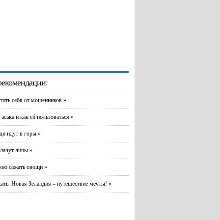
екомендации:
тить себя от мошенников »
 аська и как ей пользоваться »
и идут в горы »
лачут липы »
но сажать овощи »
хать. Новая Зеландия – путешествие мечты! »