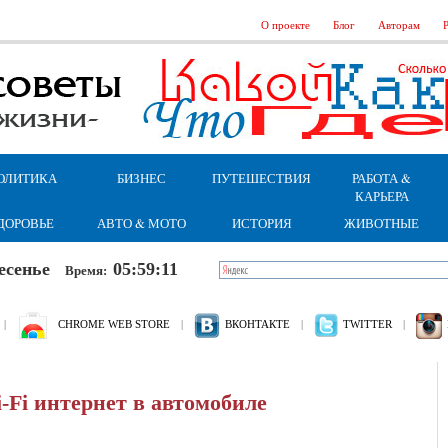
О проекте
Блог
Авторам
Р
ОЛИТИКА
БИЗНЕС
ПУТЕШЕСТВИЯ
РАБОТА &
КАРЬЕРА
ДОРОВЬЕ
АВТО & МОТО
ИСТОРИЯ
ЖИВОТНЫЕ
кресенье
05:59:11
Время:
|
CHROME WEB STORE
|
ВКОНТАКТЕ
|
TWITTER
|
Fi интернет в автомобиле