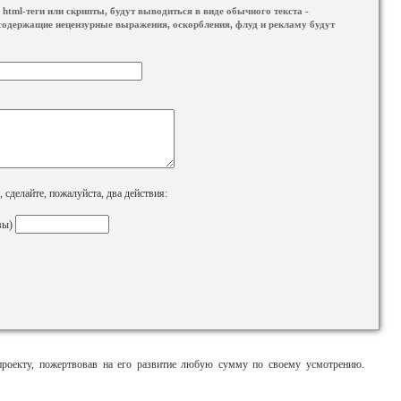
html-теги или скрипты, будут выводиться в виде обычного текста -
содержащие нецензурные выражения, оскорбления, флуд и рекламу будут
сделайте, пожалуйста, два действия:
вы)
оекту, пожертвовав на его развитие любую сумму по своему усмотрению.