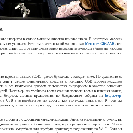
а
ного интернета в салоне машины известно немалое число. В некоторых моделях
ательным условием. Если вы владелец такой машины, как
Mercedes G63 AMG
или
 базовая опция. Другое дело бюджетные и народные автомобили с базовым набором
ернет, необходимо иметь смартфон с подключением к сотовой сети и желательно
 передачи данных 3G/4G, растет буквально с каждым днем. По сравнению со
й сети в салоне транспортного средства с помощью USB модема несколько
ть и без каких-либо проблем пользоваться смартфоном в качестве основного
целей. Например, так удобно во время стоянки провести время в интернет-казино,
ным бонусом. Лучшие предложения по бездепозитам собраны на
https://top-
вить USB в автомобиль не так дорого, как это может показаться. К тому же
ратиться, но после этого у вас будет постоянная стабильная связь в машине.
ое устройство с хорошими характеристиками. Заплатив определенную сумму, вы
димости настройки собственной точки, перебора десятков параметров. Модем
 планшета, смартфона или ноутбука происходит подключение по Wi-Fi. Если вы