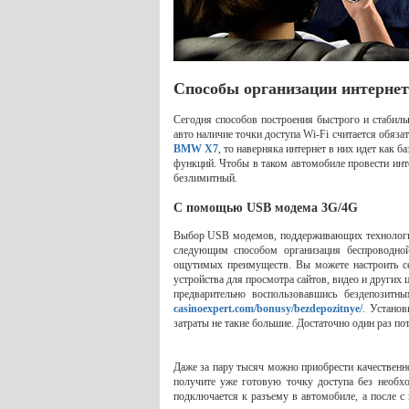
Способы организации интернет
Сегодня способов построения быстрого и стабиль
авто наличие точки доступа Wi-Fi считается обяз
BMW X7
, то наверняка интернет в них идет как
функций. Чтобы в таком автомобиле провести инт
безлимитный.
С помощью USB модема 3G/4G
Выбор USB модемов, поддерживающих технологию
следующим способом организация беспроводно
ощутимых преимуществ. Вы можете настроить се
устройства для просмотра сайтов, видео и других 
предварительно воспользовавшись бездепозит
casinoexpert.com/bonusy/bezdepozitnye/
. Устано
затраты не такие большие. Достаточно один раз пот
Даже за пару тысяч можно приобрести качественн
получите уже готовую точку доступа без необхо
подключается к разъему в автомобиле, а после с