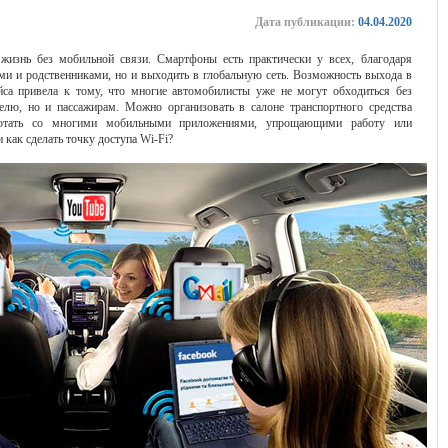
Дата публикации:
04.04.2020
жизнь без мобильной связи. Смартфоны есть практически у всех, благодаря
ми и родственниками, но и выходить в глобальную сеть. Возможность выхода в
йса привела к тому, что многие автомобилисты уже не могут обходиться без
елю, но и пассажирам. Можно организовать в салоне транспортного средства
аботать со многими мобильными приложениями, упрощающими работу или
 как сделать точку доступа Wi-Fi?