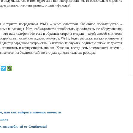
и задумываетесь о том, будет ли в ней интернет или нет, то обязательно спросите
одразумевают наличие разных опций и функций.
и интернета посредством Wi-Fi – через смартфон. Основное преимущество –
мальные расходы. Нет необходимости приобретать дополнительное оборудование,
 – это ваш телефон. Но есть и обратная сторона медали – такой способ считается
тройства, постоянно подключенного к Wi-Fi, будет разряжаться как минимум в
 адаптер зарядного устройства. В некоторых случаях водителю также не удастся
 принимать и осуществлять звонки. Конечно, всегда есть возможность покупки
с пакетом на безлимитный, но это уже дополнительные расходы.
м, или как выбрать неновые запчасти
ашине
 автомобилей от Continental