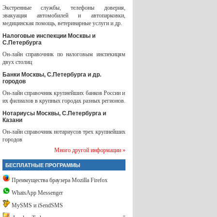
Экстренные службы, телефоны доверия,
эвакуация автомобилей и автопарковки,
медицинская помощь, ветеринарные услуги и др.
Налоговые инспекции Москвы и
С.Петербурга
Он-лайн справочник по налоговым инспекицям
двух столиц
Банки Москвы, С.Петербурга и др.
городов
Он-лайн справочник крупнейших банков России и
их филиалов в крупных городах разных регионов.
Нотариусы Москвы, С.Петербурга и
Казани
Он-лайн справочник нотариусов трех крупнейших
городов
Много другой информации »
БЕСПЛАТНЫЕ ПРОГРАММЫ
Преимущества браузера Mozilla Firefox
WhatsApp Messenger
MySMS и iSendSMS