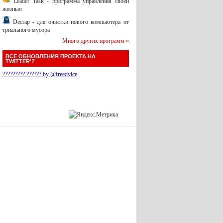
Leader Task - программа управления своей
жизнью
Decrap - для очистки нового компьютера от
триального мусора
Много других программ »
ВСЕ ОБНОВЛЕНИЯ ПРОЕКТА НА
TWITTER'?
????????? ?????? by @freedvice