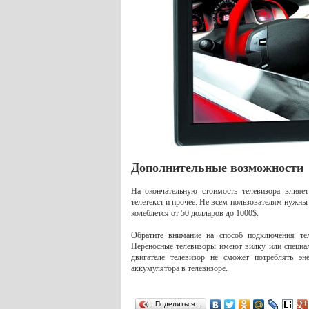
Дополнительные возможности
На окончательную стоимость телевизора влияет
телетекст и прочее. Не всем пользователям нужны 
колеблется от 50 долларов до 1000$.
Обратите внимание на способ подключения те
Переносные телевизоры имеют вилку или специа
двигателе телевизор не сможет потреблять эн
аккумулятора в телевизоре.
Поделиться…