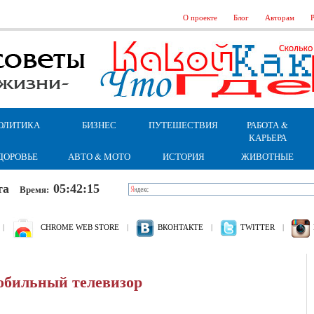
О проекте
Блог
Авторам
Р
ОЛИТИКА
БИЗНЕС
ПУТЕШЕСТВИЯ
РАБОТА &
КАРЬЕРА
ДОРОВЬЕ
АВТО & МОТО
ИСТОРИЯ
ЖИВОТНЫЕ
бота
05:42:16
Время:
|
CHROME WEB STORE
|
ВКОНТАКТЕ
|
TWITTER
|
обильный телевизор