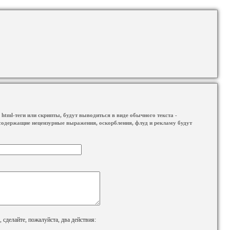
html-теги или скрипты, будут выводиться в виде обычного текста -
содержащие нецензурные выражения, оскорбления, флуд и рекламу будут
сделайте, пожалуйста, два действия: