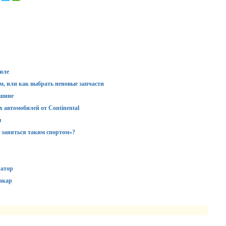
иле
м, или как выбрать неновые запчасти
ашине
 автомобилей от Continental
ы
 заняться таким спортом»?
ратор
акар