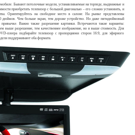
омобиле. Бывают потолочные модели, устанавливаемые на торпеде, выдвижные и
мости приобретать телевизор с большой диагональю – его сложно установить, и
ства. Ориентируйтесь на свободное место в салоне. На рынке представлены
10 дюймов. Чем больше экран, тем дороже устройство. Но даже пятидюймовый
в привычке. Важно также разрешение картинки. Встречаются такие варианты:
Чем выше разрешение, тем качественнее изображение, но и выше стоимость. Для
VD-плеера подбирайте телевизор с пропорциями сторон 16:9, для эфирного
одели поддерживают оба формата.