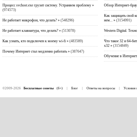
Процесс svchost.exe грузит систему. Устраняем проблему »
Обзор Интернет-брау
(974573)
Как защищать свой к
Не работает микрофон, что делать? »
(548296)
нем... »
(3154991)
Не работает клавиатура, что делать? »
(513078)
Western Digital. Техн
Как узнать, кто подключен к моему wi-fi »
(483589)
Что такое 32 и 64-би
x32 »
(3154849)
Почему Интернет стал медленно работать »
(387647)
Обучение в Интернет
©2009-2026
Бесплатные советы
(6+)
|
Блог
|
Ответы на вопросы
|
Условия 