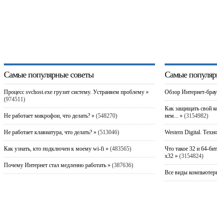
Самые популярные советы
Самые популяр
Процесс svchost.exe грузит систему. Устраняем проблему »
Обзор Интернет-брау
(974511)
Как защищать свой к
Не работает микрофон, что делать? »
(548270)
нем... »
(3154982)
Не работает клавиатура, что делать? »
(513046)
Western Digital. Техн
Как узнать, кто подключен к моему wi-fi »
(483565)
Что такое 32 и 64-би
x32 »
(3154824)
Почему Интернет стал медленно работать »
(387636)
Все виды компьютерн