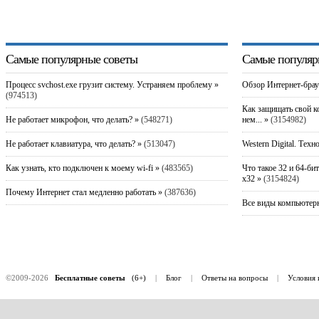
Самые популярные советы
Самые популяр
Процесс svchost.exe грузит систему. Устраняем проблему »
Обзор Интернет-брау
(974513)
Как защищать свой к
Не работает микрофон, что делать? »
(548271)
нем... »
(3154982)
Не работает клавиатура, что делать? »
(513047)
Western Digital. Техн
Как узнать, кто подключен к моему wi-fi »
(483565)
Что такое 32 и 64-би
x32 »
(3154824)
Почему Интернет стал медленно работать »
(387636)
Все виды компьютерн
©2009-2026
Бесплатные советы
(6+)
|
Блог
|
Ответы на вопросы
|
Условия 