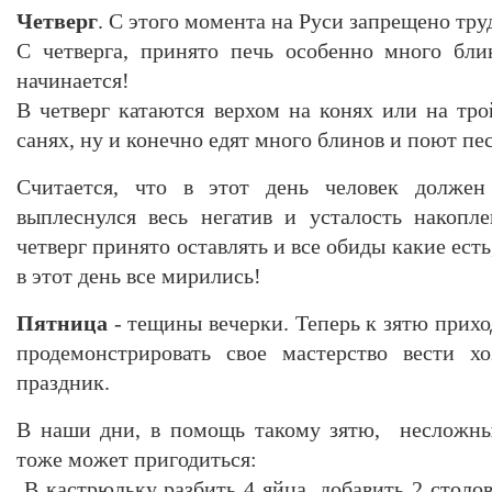
Четверг
. С этого момента на Руси запрещено тру
С четверга, принято печь особенно много бл
начинается!
В четверг катаются верхом на конях или на тро
санях, ну и конечно едят много блинов и поют пе
Считается, что в этот день человек должен 
выплеснулся весь негатив и усталость накоп
четверг принято оставлять и все обиды какие ест
в этот день все мирились!
Пятница
- тещины вечерки. Теперь к зятю прих
продемонстрировать свое мастерство вести хо
праздник.
В наши дни, в помощь такому зятю, несложны
тоже может пригодиться:
В кастрюльку разбить 4 яйца, добавить 2 столо