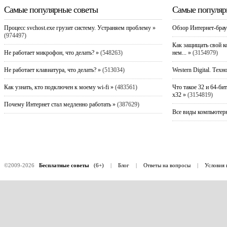
Самые популярные советы
Самые популяр
Процесс svchost.exe грузит систему. Устраняем проблему »
Обзор Интернет-брау
(974497)
Как защищать свой к
Не работает микрофон, что делать? »
(548263)
нем... »
(3154979)
Не работает клавиатура, что делать? »
(513034)
Western Digital. Техн
Как узнать, кто подключен к моему wi-fi »
(483561)
Что такое 32 и 64-би
x32 »
(3154819)
Почему Интернет стал медленно работать »
(387629)
Все виды компьютерн
©2009-2026
Бесплатные советы
(6+)
|
Блог
|
Ответы на вопросы
|
Условия 