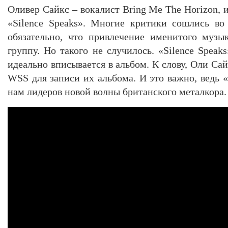
Оливер Сайкс – вокалист Bring Me The Horizon,
«Silence Speaks». Многие критики сошлись во
обязательно, что привлечение именитого музы
группу. Но такого не случилось. «Silence Speak
идеально вписывается в альбом. К слову, Оли С
WSS для записи их альбома. И это важно, ведь «
нам лидеров новой волны британского металкора.