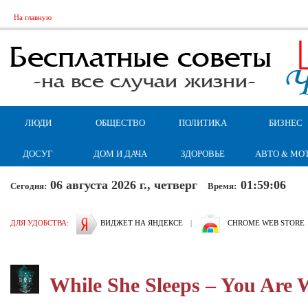
На главную
ЛЮДИ
ОБЩЕСТВО
ПОЛИТИКА
БИЗНЕС
ДОСУГ
ДОМ И ДАЧА
ЗДОРОВЬЕ
АВТО & МО
06 августа 2026 г., четверг
01:59:07
Сегодня:
Время:
ДЛЯ УДОБСТВА:
ВИДЖЕТ НА ЯНДЕКСЕ
|
CHROME WEB STORE
While She Sleeps – You Are 