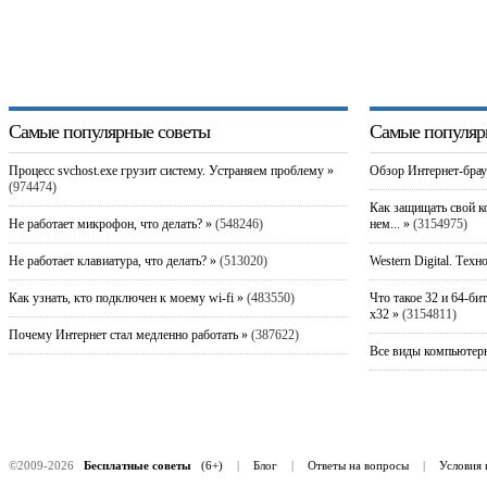
Самые популярные советы
Самые популяр
Процесс svchost.exe грузит систему. Устраняем проблему »
Обзор Интернет-брау
(974474)
Как защищать свой к
Не работает микрофон, что делать? »
(548246)
нем... »
(3154975)
Не работает клавиатура, что делать? »
(513020)
Western Digital. Техн
Как узнать, кто подключен к моему wi-fi »
(483550)
Что такое 32 и 64-би
x32 »
(3154811)
Почему Интернет стал медленно работать »
(387622)
Все виды компьютерн
©2009-2026
Бесплатные советы
(6+)
|
Блог
|
Ответы на вопросы
|
Условия 