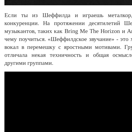
Если ты из Шеффилда и играешь металкор,
конкуренции. На протяжении десятилетий Ш
музыкантов, таких как Bring Me The Horizon и Ar
чему поучиться. «Шеффилдское звучание» - это
вокал в перемешку с яростными мотивами. Гр
отличала некая техничность и общая осмысл
другими группами.