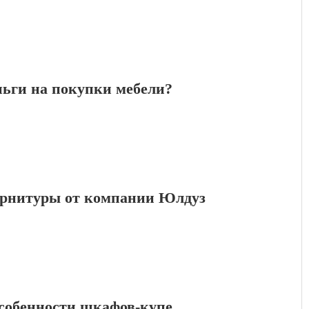
ньги на покупки мебели?
урнитуры от компании Юлдуз
собенности шкафов-купе