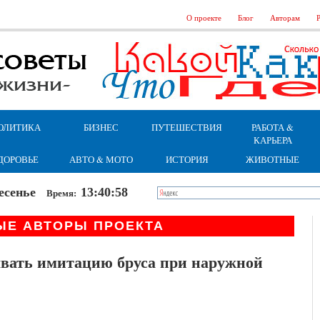
О проекте
Блог
Авторам
Р
ОЛИТИКА
БИЗНЕС
ПУТЕШЕСТВИЯ
РАБОТА &
КАРЬЕРА
ДОРОВЬЕ
АВТО & МОТО
ИСТОРИЯ
ЖИВОТНЫЕ
кресенье
13:40:59
Время:
ЫЕ АВТОРЫ ПРОЕКТА
ывать имитацию бруса при наружной