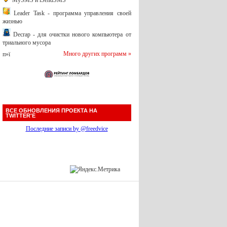
MySMS и iSendSMS
Leader Task - программа управления своей
жизнью
Decrap - для очистки нового компьютера от
триального мусора
Много других программ »
п»ї
ВСЕ ОБНОВЛЕНИЯ ПРОЕКТА НА
TWITTER'Е
Последние записи by @freedvice