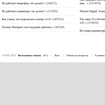
Не работает микрофон, что делать? »
(548255)
нем... »
(3154978)
Не работает клавиатура, что делать? »
(513026)
Western Digital. Техн
Как узнать, кто подключен к моему wi-fi »
(483554)
Что такое 32 и 64-би
x32 »
(3154816)
Почему Интернет стал медленно работать »
(387628)
Все виды компьютерн
©2009-2026
Бесплатные советы
(6+)
|
Блог
|
Ответы на вопросы
|
Условия 