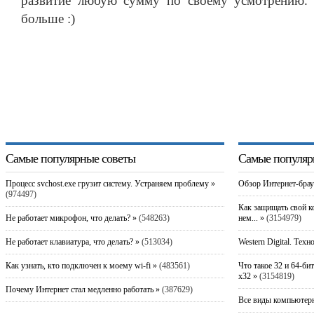
развитие любую сумму по своему усмотрению. 
больше :)
Самые популярные советы
Самые популяр
Процесс svchost.exe грузит систему. Устраняем проблему »
Обзор Интернет-брау
(974497)
Как защищать свой к
Не работает микрофон, что делать? »
(548263)
нем... »
(3154979)
Не работает клавиатура, что делать? »
(513034)
Western Digital. Техн
Как узнать, кто подключен к моему wi-fi »
(483561)
Что такое 32 и 64-би
x32 »
(3154819)
Почему Интернет стал медленно работать »
(387629)
Все виды компьютерн