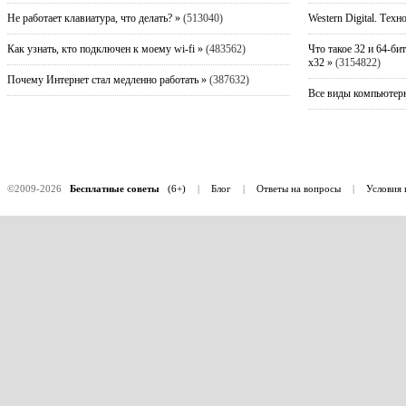
Не работает клавиатура, что делать? »
(513040)
Western Digital. Техн
Как узнать, кто подключен к моему wi-fi »
(483562)
Что такое 32 и 64-би
x32 »
(3154822)
Почему Интернет стал медленно работать »
(387632)
Все виды компьютерн
©2009-2026
Бесплатные советы
(6+)
|
Блог
|
Ответы на вопросы
|
Условия 