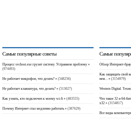
Самые популярные советы
Самые популяр
Процесс svchost.exe грузит систему. Устраняем проблему »
Обзор Интернет-брау
(974493)
Как защищать свой к
Не работает микрофон, что делать? »
(548256)
нем... »
(3154979)
Не работает клавиатура, что делать? »
(513027)
Western Digital. Техн
Как узнать, кто подключен к моему wi-fi »
(483555)
Что такое 32 и 64-би
x32 »
(3154817)
Почему Интернет стал медленно работать »
(387629)
Все виды компьютерн