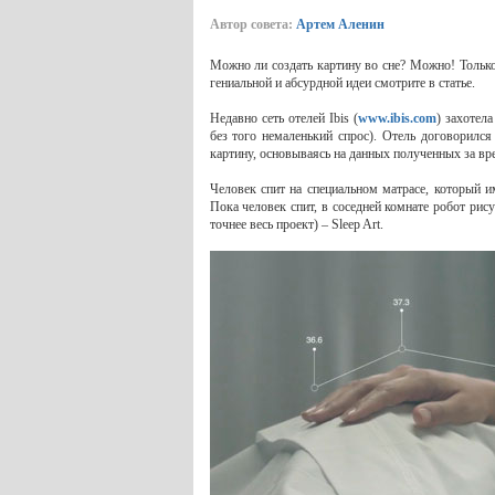
Автор совета:
Артем Аленин
Можно ли создать картину во сне? Можно! Только 
гениальной и абсурдной идеи смотрите в статье.
Недавно сеть отелей Ibis (
www.ibis.com
) захотел
без того немаленький спрос). Отель договорилс
картину, основываясь на данных полученных за вре
Человек спит на специальном матрасе, который и
Пока человек спит, в соседней комнате робот рис
точнее весь проект) – Sleep Art.