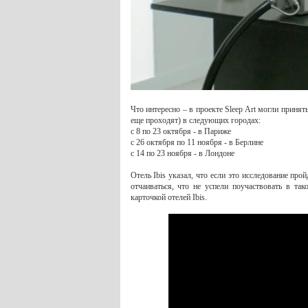
Что интересно – в проекте Sleep Art могли приня
еще проходят) в следующих городах:
с 8 по 23 октября - в Париже
с 26 октября по 11 ноября - в Берлине
с 14 по 23 ноября - в Лондоне
Отель Ibis указал, что если это исследование пр
отчаиваться, что не успели поучаствовать в та
карточкой отелей Ibis.