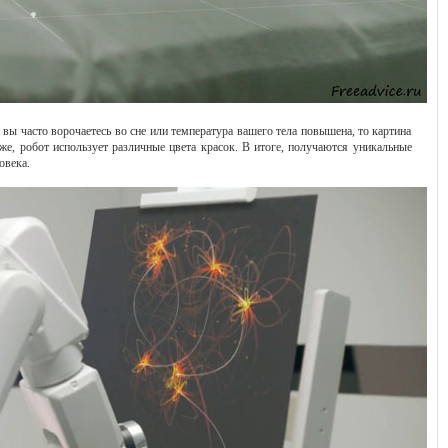
 вы часто ворочаетесь во сне или температура вашего тела повышена, то картина
же, робот использует различные цвета красок. В итоге, получаются уникальные
овека.