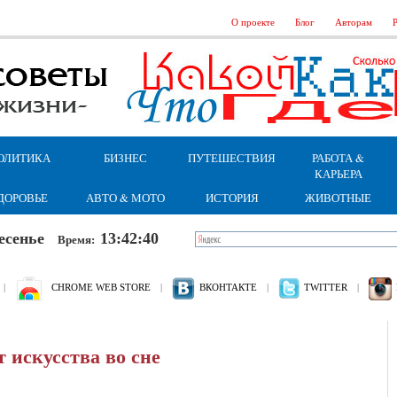
О проекте
Блог
Авторам
Р
ОЛИТИКА
БИЗНЕС
ПУТЕШЕСТВИЯ
РАБОТА &
КАРЬЕРА
ДОРОВЬЕ
АВТО & МОТО
ИСТОРИЯ
ЖИВОТНЫЕ
кресенье
13:42:41
Время:
|
CHROME WEB STORE
|
ВКОНТАКТЕ
|
TWITTER
|
т искусства во сне