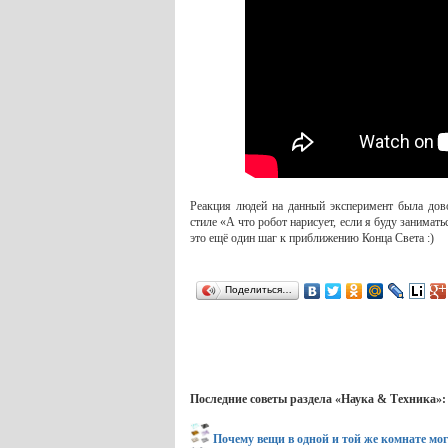
Реакция людей на данный эксперимент была дов
стиле «А что робот нарисует, если я буду занимат
это ещё один шаг к приближению Конца Света :)
Поделиться…
Последние советы раздела «Наука & Техника»:
Почему вещи в одной и той же комнате мо