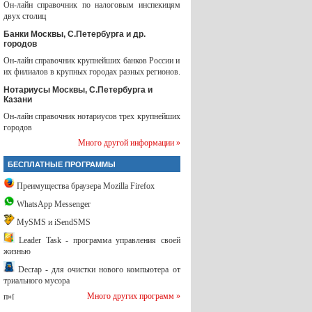
Он-лайн справочник по налоговым инспекицям
двух столиц
Банки Москвы, С.Петербурга и др.
городов
Он-лайн справочник крупнейших банков России и
их филиалов в крупных городах разных регионов.
Нотариусы Москвы, С.Петербурга и
Казани
Он-лайн справочник нотариусов трех крупнейших
городов
Много другой информации »
БЕСПЛАТНЫЕ ПРОГРАММЫ
Преимущества браузера Mozilla Firefox
WhatsApp Messenger
MySMS и iSendSMS
Leader Task - программа управления своей
жизнью
Decrap - для очистки нового компьютера от
триального мусора
Много других программ »
п»ї