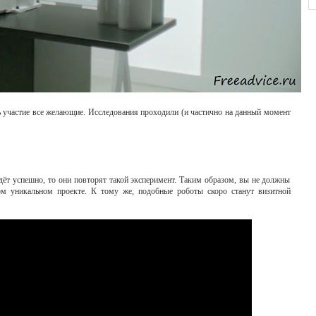
ть участие все желающие. Исследования проходили (и частично на данный момент
ойдёт успешно, то они повторят такой эксперимент. Таким образом, вы не должны
ком уникальном проекте. К тому же, подобные роботы скоро станут визитной