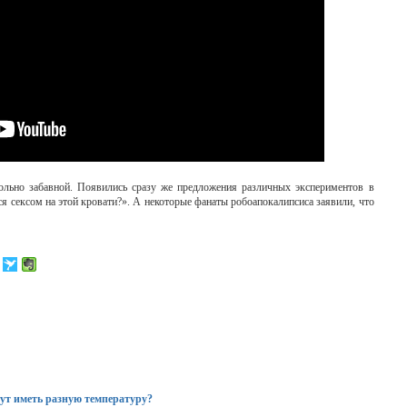
ольно забавной. Появились сразу же предложения различных экспериментов в
ься сексом на этой кровати?». А некоторые фанаты робоапокалипсиса заявили, что
гут иметь разную температуру?