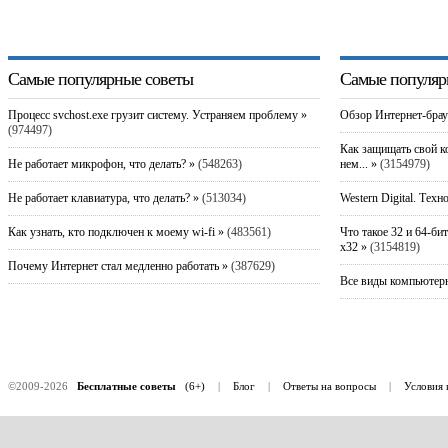
Самые популярные советы
Самые популяр
Процесс svchost.exe грузит систему. Устраняем проблему »
Обзор Интернет-брау
(974497)
Как защищать свой к
Не работает микрофон, что делать? »
(548263)
нем... »
(3154979)
Не работает клавиатура, что делать? »
(513034)
Western Digital. Техн
Как узнать, кто подключен к моему wi-fi »
(483561)
Что такое 32 и 64-би
x32 »
(3154819)
Почему Интернет стал медленно работать »
(387629)
Все виды компьютерн
©2009-2026
Бесплатные советы
(6+)
|
Блог
|
Ответы на вопросы
|
Условия 