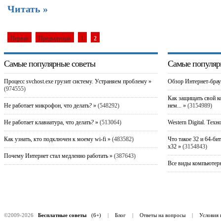
Читать »
Первая
Предыдущая
1
2
Самые популярные советы
Самые популяр
Процесс svchost.exe грузит систему. Устраняем проблему »
Обзор Интернет-брау
(974555)
Как защищать свой к
Не работает микрофон, что делать? »
(548292)
нем... »
(3154989)
Не работает клавиатура, что делать? »
(513064)
Western Digital. Техн
Как узнать, кто подключен к моему wi-fi »
(483582)
Что такое 32 и 64-би
x32 »
(3154843)
Почему Интернет стал медленно работать »
(387643)
Все виды компьютерн
©2009-2026
Бесплатные советы
(6+)
|
Блог
|
Ответы на вопросы
|
Условия 