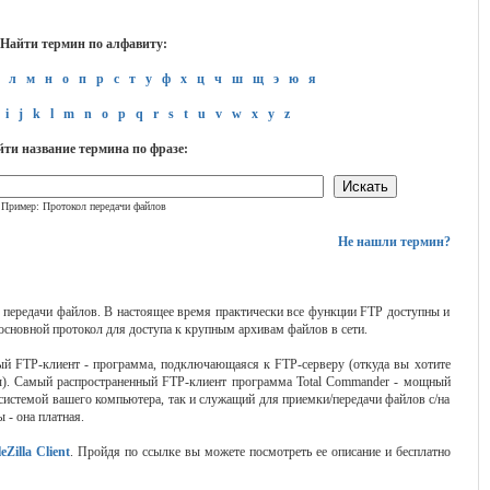
Найти термин по алфавиту:
л
м
н
о
п
р
с
т
у
ф
х
ц
ч
ш
щ
э
ю
я
i
j
k
l
m
n
o
p
q
r
s
t
u
v
w
x
y
z
ти название термина по фразе:
Пример: Протокол передачи файлов
Не нашли термин?
окол передачи файлов. В настоящее время практически все функции FTP доступны и
 основной протокол для доступа к крупным архивам файлов в сети.
й FTP-клиент - программа, подключающаяся к FTP-серверу (откуда вы хотите
йлы). Самый распространенный FTP-клиент программа Total Commander - мощный
истемой вашего компьютера, так и служащий для приемки/передачи файлов с/на
 - она платная.
leZilla Client
. Пройдя по ссылке вы можете посмотреть ее описание и бесплатно