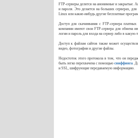
FTP-серверы делятся на анонимные и закрытые. А
и пароля. Это делается на больших серверах, для
Linux или какие-нибудь другие бесплатные програ
Доступ для скачинвания с FTP-сервера платных 
компании имеют свои FTP-сервера для обмена ин
логин и пароль для входа на сервер либо в какую-
Доступ к файлам сайтов также может осуществля
видео, фотографии и другие файлы.
Недостоток этого протокола в том, что он перед
быть легко перехвачена с помощью
сниффинга
. 
и SSL, шифрующие передаваемую информацию.