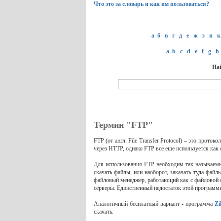
Что это за словарь и как им пользоваться?
а
б
в
г
д
е
ж
з
и
к
a
b
c
d
e
f
g
h
Най
Термин "FTP"
FTP (от англ. File Transfer Protocol) – это прот
через HTTP, однако FTP все еще используется как
Для использования FTP необходим так называемы
скачать файлы, или наоборот, закачать туда фа
файловый менеджер, работающий как с файловой с
серверы. Единственный недостаток этой программы
Аналогичный бесплатный вариант - программа
Zi
скачать.