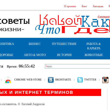
О проекте
Блог
Авторам
Р
ОЛИТИКА
БИЗНЕС
ПУТЕШЕСТВИЯ
РАБОТА &
КАРЬЕРА
ДОРОВЬЕ
АВТО & МОТО
ИСТОРИЯ
ЖИВОТНЫЕ
бота
06:55:43
Время:
|
CHROME WEB STORE
|
ВКОНТАКТЕ
|
TWITTER
|
ЫХ И ИНТЕРНЕТ ТЕРМИНОВ
р-составитель
©
Евгений Андросов