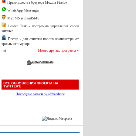
Преимущества браузера Mozilla Firefox
WhatsApp Messenger
MySMS и iSendSMS
Leader Task - программа управления своей
жизнью
Decrap - для очистки нового компьютера от
триального мусора
Много других программ »
п»ї
ВСЕ ОБНОВЛЕНИЯ ПРОЕКТА НА
TWITTER'Е
Последние записи by @freedvice