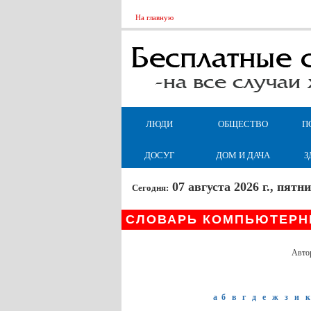
На главную
ЛЮДИ
ОБЩЕСТВО
П
ДОСУГ
ДОМ И ДАЧА
З
07 августа 2026 г., пят
Сегодня:
СЛОВАРЬ КОМПЬЮТЕРН
Авто
а
б
в
г
д
е
ж
з
и
к