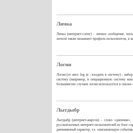
Личка
Личка (интернет-сленг) - личное сообщение, по
личкой
также называют профиль пользователя, в 
Логин
Логин (от англ. log in - входить в систему) - н
систему (например, в операционную систему ком
большинстве случаев логин используется в связке 
Лытдыбр
Лытдыбр (интернет-жаргон) - слово «дневник», 
русскоязычных интернет-пользователей из блог-с
дневниковый характер, т.е. описывающую события 