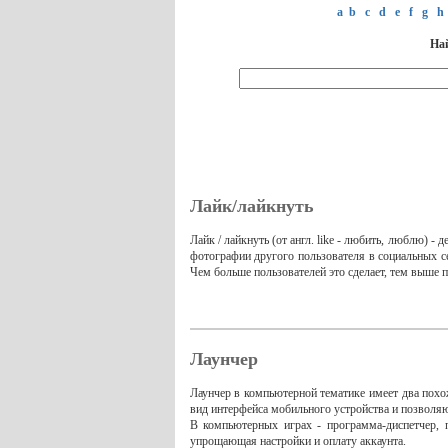
a
b
c
d
e
f
g
h
Най
Лайк/лайкнуть
Лайк / лайкнуть (от англ. like - любить, люблю) -
фотографии другого пользователя в социальных се
Чем больше пользователей это сделает, тем выше п
Лаунчер
Лаунчер в компьютерной тематике имеет два похо
вид интерфейса мобильного устройства и позволяю
В компьютерных играх - программа-диспетчер, 
упрощающая настройки и оплату аккаунта.