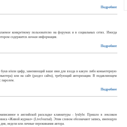
Подробнее
сылаемое конкретному пользователю на форумах и в социальных сетях. Иногда
котором содержится
личная
информация.
Подробнее
абор букв и/или цифр, заменяющий ваше имя для входа в какую либо комьютерную
пьютера) или на сайт (раздел сайта), требующий авторизации. В подавляющем
с паролем.
Подробнее
написанное в английской раскладке клавиатуры - lytdybr. Пришло в лексикон
ервиса «Живой журнал» (LiveJournal). Этим словом обозначают запись, имеющую
дня, недели или личные переживания автора.