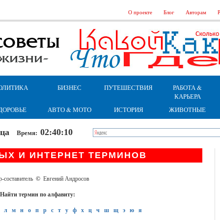
О проекте
Блог
Авторам
Р
ОЛИТИКА
БИЗНЕС
ПУТЕШЕСТВИЯ
РАБОТА &
КАРЬЕРА
ДОРОВЬЕ
АВТО & МОТО
ИСТОРИЯ
ЖИВОТНЫЕ
ница
02:40:11
Время:
ЫХ И ИНТЕРНЕТ ТЕРМИНОВ
р-составитель
©
Евгений Андросов
Найти термин по алфавиту:
л
м
н
о
п
р
с
т
у
ф
х
ц
ч
ш
щ
э
ю
я