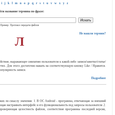
i
j
k
l
m
n
o
p
q
r
s
t
u
v
w
x
y
z
ти название термина по фразе:
Пример: Протокол передачи файлов
Не нашли термин?
Л
 действие, выражающее симпатию пользователя к какой-либо записи/заметке/статье/
тях. Для этого достаточно нажать на соответствующую кнопку Like / Нравится.
опулярность записи.
Подробнее
жих по смыслу значения: 1. В ОС Android - программа, отвечающая за внешний
щая настраивать интерфейс и его функциональность под запросы пользователя 2.
проверяющая целостность файлов, соответствие программы последней версии,