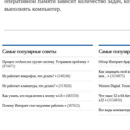
оперативной памяти зависит количество задач, 
выполнять компьютер.
Самые популярные советы
Самые популяр
Процесс svchost.exe грузит систему. Устраняем проблему »
Обзор Интернет-брау
(974471)
Как защищать свой к
Не работает микрофон, что делать? »
(548246)
нем... »
(3154975)
Не работает клавиатура, что делать? »
(513020)
Western Digital. Техн
Как узнать, кто подключен к моему wi-fi »
(483550)
Что такое 32 и 64-би
x32 »
(3154810)
Почему Интернет стал медленно работать »
(387622)
Все виды компьютерн