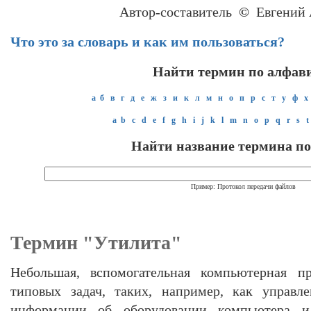
Автор-составитель
©
Евгений 
Что это за словарь и как им пользоваться?
Найти термин по алфав
а
б
в
г
д
е
ж
з
и
к
л
м
н
о
п
р
с
т
у
ф
х
a
b
c
d
e
f
g
h
i
j
k
l
m
n
o
p
q
r
s
t
Найти название термина по
Пример: Протокол передачи файлов
Термин "Утилита"
Небольшая, вспомогательная компьютерная п
типовых задач, таких, например, как управл
информации об оборудовании компьютера 