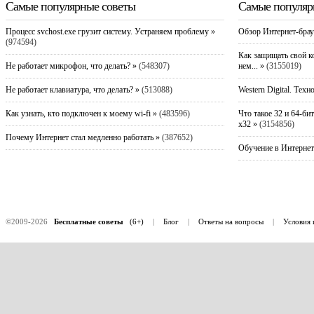
Самые популярные советы
Самые популяр
Процесс svchost.exe грузит систему. Устраняем проблему »
Обзор Интернет-брау
(974594)
Как защищать свой к
Не работает микрофон, что делать? »
(548307)
нем... »
(3155019)
Не работает клавиатура, что делать? »
(513088)
Western Digital. Техн
Как узнать, кто подключен к моему wi-fi »
(483596)
Что такое 32 и 64-би
x32 »
(3154856)
Почему Интернет стал медленно работать »
(387652)
Обучение в Интернет
©2009-2026
Бесплатные советы
(6+)
|
Блог
|
Ответы на вопросы
|
Условия 