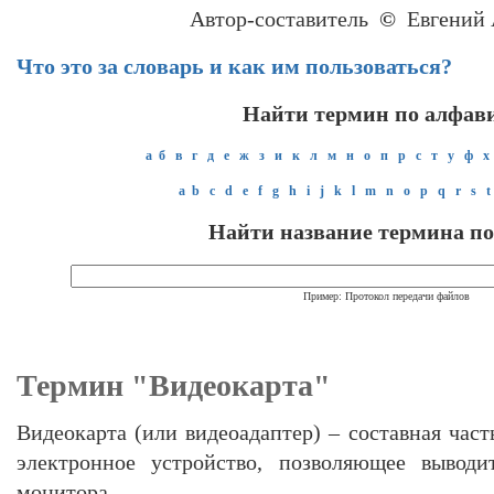
Автор-составитель
©
Евгений 
Что это за словарь и как им пользоваться?
Найти термин по алфав
а
б
в
г
д
е
ж
з
и
к
л
м
н
о
п
р
с
т
у
ф
х
a
b
c
d
e
f
g
h
i
j
k
l
m
n
o
p
q
r
s
t
Найти название термина по
Пример: Протокол передачи файлов
Термин "Видеокарта"
Видеокарта (или видеоадаптер) – составная час
электронное устройство, позволяющее выводи
монитора.