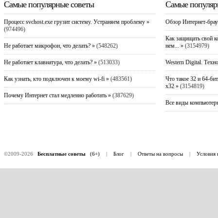
Самые популярные советы
Самые популяр
Процесс svchost.exe грузит систему. Устраняем проблему »
Обзор Интернет-брау
(974496)
Как защищать свой к
Не работает микрофон, что делать? »
(548262)
нем... »
(3154979)
Не работает клавиатура, что делать? »
(513033)
Western Digital. Техн
Как узнать, кто подключен к моему wi-fi »
(483561)
Что такое 32 и 64-би
x32 »
(3154819)
Почему Интернет стал медленно работать »
(387629)
Все виды компьютерн
©2009-2026
Бесплатные советы
(6+)
|
Блог
|
Ответы на вопросы
|
Условия 