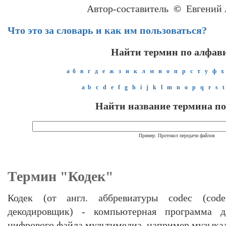
Автор-составитель
©
Евгений 
Что это за словарь и как им пользоваться?
Найти термин по алфав
а
б
в
г
д
е
ж
з
и
к
л
м
н
о
п
р
с
т
у
ф
х
a
b
c
d
e
f
g
h
i
j
k
l
m
n
o
p
q
r
s
t
Найти название термина по
Пример: Протокол передачи файлов
Термин "Кодек"
Кодек (от англ. аббревиатуры codeс (code
декодировщик) - компьютерная программа д
цифрового файла мультимедиа, например музыкал