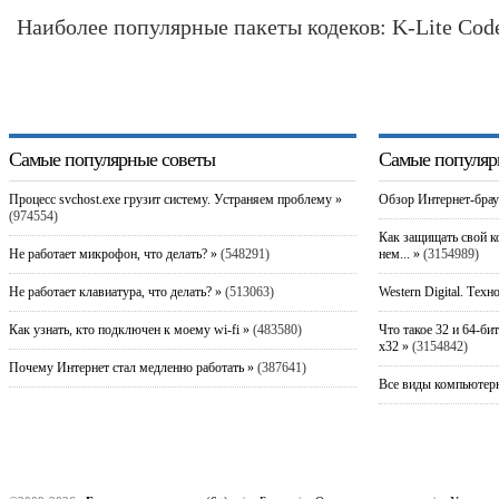
Наиболее популярные пакеты кодеков: K-Lite Code
Самые популярные советы
Самые популяр
Процесс svchost.exe грузит систему. Устраняем проблему »
Обзор Интернет-брау
(974554)
Как защищать свой к
Не работает микрофон, что делать? »
(548291)
нем... »
(3154989)
Не работает клавиатура, что делать? »
(513063)
Western Digital. Техн
Как узнать, кто подключен к моему wi-fi »
(483580)
Что такое 32 и 64-би
x32 »
(3154842)
Почему Интернет стал медленно работать »
(387641)
Все виды компьютерн