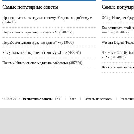
Самые популярные советы
Самые популяр
Процесс svchost.exe грузит систему. Устраняем проблему »
Обзор Интернет-брау
(974496)
Как защищать свой к
Не работает микрофон, что делать? »
(548262)
нем... »
(3154979)
Не работает клавиатура, что делать? »
(513033)
Western Digital. Техн
Как узнать, кто подключен к моему wi-fi »
(483561)
Что такое 32 и 64-би
x32 »
(3154819)
Почему Интернет стал медленно работать »
(387629)
Все виды компьютерн
©2009-2026
Бесплатные советы
(6+)
|
Блог
|
Ответы на вопросы
|
Условия 