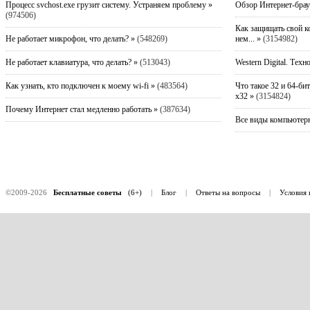
Процесс svchost.exe грузит систему. Устраняем проблему »
Обзор Интернет-брау
(974506)
Как защищать свой к
Не работает микрофон, что делать? »
(548269)
нем... »
(3154982)
Не работает клавиатура, что делать? »
(513043)
Western Digital. Техн
Как узнать, кто подключен к моему wi-fi »
(483564)
Что такое 32 и 64-би
x32 »
(3154824)
Почему Интернет стал медленно работать »
(387634)
Все виды компьютерн
©2009-2026
Бесплатные советы
(6+)
|
Блог
|
Ответы на вопросы
|
Условия 