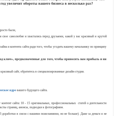
а год увеличит обороты вашего бизнеса в несколько раз?
просто были,
и свое самолюбие и хвастались перед друзьями, какой у вас красивый и крутой
айна и контента сайта ради того, чтобы угодить вашему начальнику по принципу
д ключ», предназначенные для того, чтобы приносить вам прибыль и ни
о красивый сайт, обратитесь в специализированные дизайн-студии.
ческое ядро
вашего будущего сайта.
 контент сайта: 10 - 15 оригинальных, профессиональных статей о деятельности
ексты страниц, анонсы, подводки к фотографиям.
 доработки в связи с вашими пожеланиями, но не больше). Даже за деньги я не