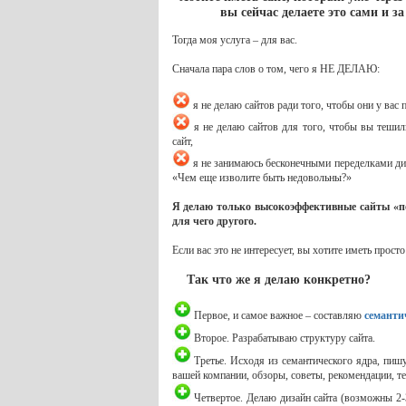
вы сейчас делаете это сами и з
Тогда моя услуга – для вас.
Сначала пара слов о том, чего я НЕ ДЕЛАЮ:
я не делаю сайтов ради того, чтобы они у вас 
я не делаю сайтов для того, чтобы вы тешил
сайт,
я не занимаюсь бесконечными переделками диз
«Чем еще изволите быть недовольны?»
Я делаю только высокоэффективные сайты «по
для чего другого.
Если вас это не интересует, вы хотите иметь прост
Так что же я делаю конкретно?
Первое, и самое важное – составляю
семанти
Второе. Разрабатываю структуру сайта.
Третье. Исходя из семантического ядра, пишу
вашей компании, обзоры, советы, рекомендации, т
Четвертое. Делаю дизайн сайта (возможны 2-3