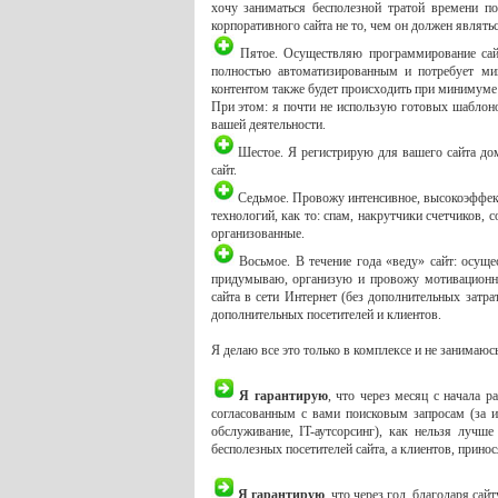
хочу заниматься бесполезной тратой времени п
корпоративного сайта не то, чем он должен являтьс
Пятое. Осуществляю программирование сайта
полностью автоматизированным и потребует ми
контентом также будет происходить при минимуме 
При этом: я почти не использую готовых шаблоно
вашей деятельности.
Шестое. Я регистрирую для вашего сайта дом
сайт.
Седьмое. Провожу интенсивное, высокоэффе
технологий, как то: спам, накрутчики счетчиков, 
организованные.
Восьмое. В течение года «веду» сайт: осуще
придумываю, организую и провожу мотивационны
сайта в сети Интернет (без дополнительных затр
дополнительных посетителей и клиентов.
Я делаю все это только в комплексе и не занимаю
Я гарантирую
, что через месяц с начала 
согласованным с вами поисковым запросам (за и
обслуживание, IT-аутсорсинг), как нельзя луч
бесполезных посетителей сайта, а клиентов, принос
Я гарантирую
, что через год, благодаря сай