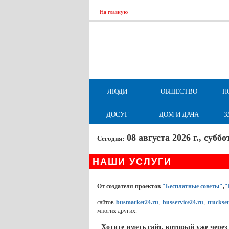
На главную
ЛЮДИ
ОБЩЕСТВО
П
ДОСУГ
ДОМ И ДАЧА
З
08 августа 2026 г., суб
Сегодня:
НАШИ УСЛУГИ
От создателя проектов
"Бесплатные советы"
,
"
сайтов
busmarket24.ru
,
busservice24.ru
,
truckser
многих других.
Хотите иметь сайт, который уже через