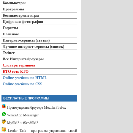
Компьютеры
Программы
Компьютерные игры
Цифровая фотография
Гаджеты
Полезное
Интернет-сервисы (статьи)
Лучшие интернет-сервисы (список)
Twitter
Все Интернет-браузеры
Словарь терминов
КТО есть КТО
Online-учебник по HTML
Online-учебник по CSS
БЕСПЛАТНЫЕ ПРОГРАММЫ
Преимущества браузера Mozilla Firefox
WhatsApp Messenger
MySMS и iSendSMS
Leader Task - программа управления своей