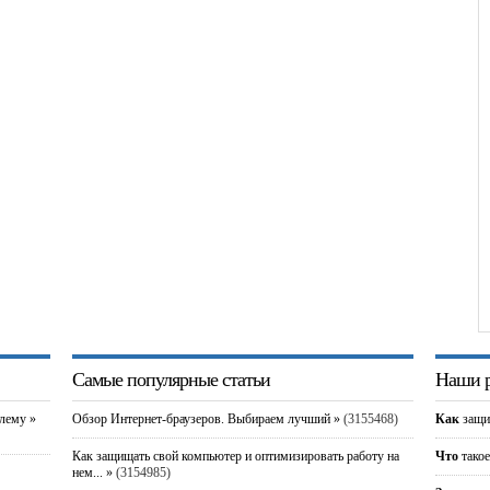
Самые популярные статьи
Наши р
блему »
Обзор Интернет-браузеров. Выбираем лучший »
(3155468)
Как
защи
Как защищать свой компьютер и оптимизировать работу на
Что
такое
нем... »
(3154985)