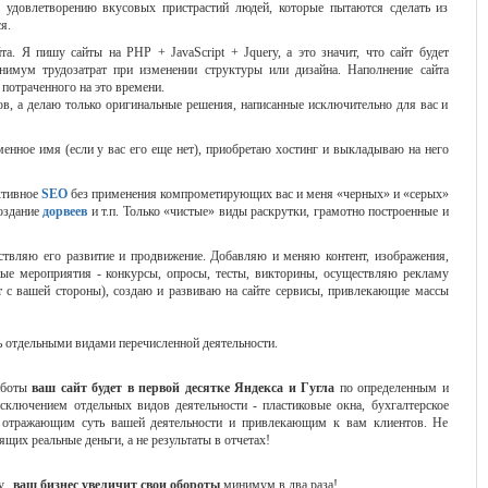
о удовлетворению вкусовых пристрастий людей, которые пытаются сделать из
я.
. Я пишу сайты на PHP + JavaScript + Jquery, а это значит, что сайт будет
нимум трудозатрат при изменении структуры или дизайна. Наполнение сайта
потраченного на это времени.
в, а делаю только оригинальные решения, написанные исключительно для вас и
енное имя (если у вас его еще нет), приобретаю хостинг и выкладываю на него
ктивное
SEO
без применения компрометирующих вас и меня «черных» и «серых»
создание
дорвеев
и т.п. Только «чистые» виды раскрутки, грамотно построенные и
ствляю его развитие и продвижение. Добавляю и меняю контент, изображения,
е мероприятия - конкурсы, опросы, тесты, викторины, осуществляю рекламу
ат с вашей стороны), создаю и развиваю на сайте сервисы, привлекающие массы
сь отдельными видами перечисленной деятельности.
работы
ваш сайт будет в первой десятке Яндекса и Гугла
по определенным и
сключением отдельных видов деятельности - пластиковые окна, бухгалтерское
ше отражающим суть вашей деятельности и привлекающим к вам клиентов. Не
ящих реальные деньги, а не результаты в отчетах!
ту,
ваш бизнес увеличит свои обороты
минимум в два раза!