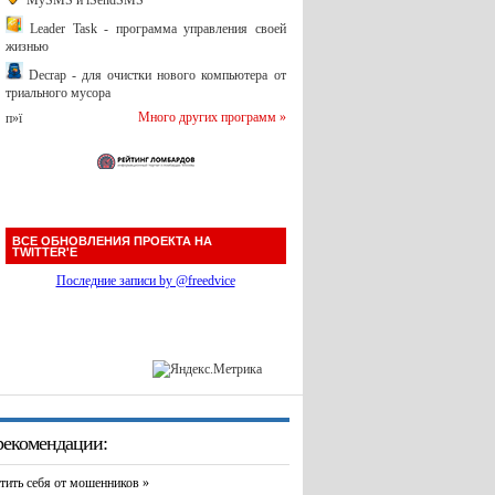
MySMS и iSendSMS
Leader Task - программа управления своей
жизнью
Decrap - для очистки нового компьютера от
триального мусора
Много других программ »
п»ї
ВСЕ ОБНОВЛЕНИЯ ПРОЕКТА НА
TWITTER'Е
Последние записи by @freedvice
екомендации:
тить себя от мошенников »