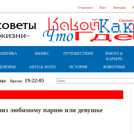
О проекте
Блог
Авторам
Р
ОЛИТИКА
БИЗНЕС
ПУТЕШЕСТВИЯ
РАБОТА &
КАРЬЕРА
ДОРОВЬЕ
АВТО & МОТО
ИСТОРИЯ
ЖИВОТНЫЕ
ница
19:22:05
Время:
риз любимому парню или девушке