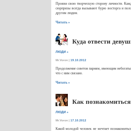
Прояви свою творческую сторону личности. Каждый
сюрпризы всегда вызывают бурю восторга и поло
другим людям.
Читать »
Куда отвести девуш
»
ЛЮДИ
Mr.Voron
|
19.10.2012
Продолжение советов парням, имеющим небогатый 
что с ним связано.
Читать »
Как познакомиться
»
ЛЮДИ
Mr.Voron
|
17.10.2012
Какой молодой человек не мечтает познакомитьс