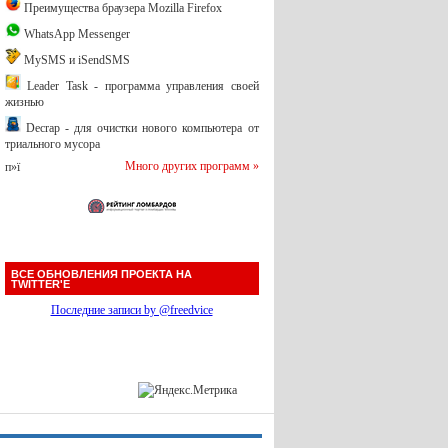
Преимущества браузера Mozilla Firefox
WhatsApp Messenger
MySMS и iSendSMS
Leader Task - программа управления своей
жизнью
Decrap - для очистки нового компьютера от
триального мусора
Много других программ »
п»ї
ВСЕ ОБНОВЛЕНИЯ ПРОЕКТА НА
TWITTER'Е
Последние записи by @freedvice