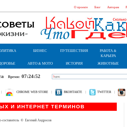
О проекте
Блог
Авторам
Р
ОЛИТИКА
БИЗНЕС
ПУТЕШЕСТВИЯ
РАБОТА &
КАРЬЕРА
ДОРОВЬЕ
АВТО & МОТО
ИСТОРИЯ
ЖИВОТНЫЕ
бота
07:24:53
Время:
|
CHROME WEB STORE
|
ВКОНТАКТЕ
|
TWITTER
|
ЫХ И ИНТЕРНЕТ ТЕРМИНОВ
р-составитель
©
Евгений Андросов