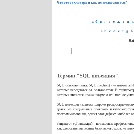
Что это за словарь и как им пользоваться?
а
б
в
г
д
е
ж
з
и
к
a
b
c
d
e
f
g
h
Най
Термин "SQL инъекция"
SQL инъекция (англ. SQL injection) - уязвимость 
которые передаются от пользователя Интернет-с
которых является кража, подмена или полное унич
SQL-инъекция является широко распространенным 
целях без специальных программ и глубоких тех
программирования, делает этот дефект наиболее о
Защита от sql-инъекций - повышение профессиона
как следствие, написание безопасного кода, не и