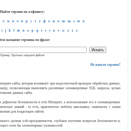
Найти термин по алфавиту:
л
м
н
о
п
р
с
т
у
ф
х
ц
ч
ш
щ
э
ю
я
i
j
k
l
m
n
o
p
q
r
s
t
u
v
w
x
y
z
ти название термина по фразе:
Пример: Протокол передачи файлов
Не нашли термин?
Интернет-сайта, которая возникает при недостаточной проверке обработки данных,
ерверу, позволяющая выполнять различные злонамеренные SQL запросы, целью
тожение данных сайта.
дефектом безопасности в сети Интернет, а использование его в злонамеренных
нических знаний - то есть, практически любому школьнику, знакомому с азами
пасным для владельцев сайтов.
льного уровня web-программистов, глубокое изучение вопросов безопасности и,
меющего хотя бы элементарных уязвимостей.