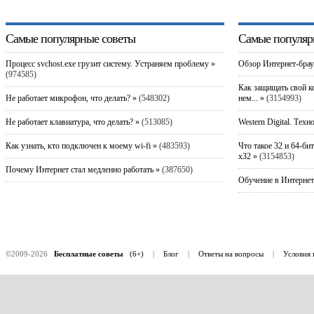
Самые популярные советы
Самые популяр
Процесс svchost.exe грузит систему. Устраняем проблему »
Обзор Интернет-брау
(974585)
Как защищать свой к
Не работает микрофон, что делать? »
(548302)
нем... »
(3154993)
Не работает клавиатура, что делать? »
(513085)
Western Digital. Техн
Как узнать, кто подключен к моему wi-fi »
(483593)
Что такое 32 и 64-би
x32 »
(3154853)
Почему Интернет стал медленно работать »
(387650)
Обучение в Интернет
©2009-2026
Бесплатные советы
(6+)
|
Блог
|
Ответы на вопросы
|
Условия 