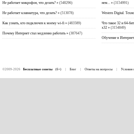
Не работает микрофон, что делать? »
(548296)
нем... »
(3154991)
Не работает клавиатура, что делать? »
(513078)
Western Digital. Техн
Как узнать, кто подключен к моему wi-fi »
(483589)
Что такое 32 и 64-би
x32 »
(3154849)
Почему Интернет стал медленно работать »
(387647)
Обучение в Интернет
©2009-2026
Бесплатные советы
(6+)
|
Блог
|
Ответы на вопросы
|
Условия 