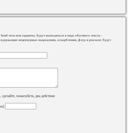
html-теги или скрипты, будут выводиться в виде обычного текста -
содержащие нецензурные выражения, оскорбления, флуд и рекламу будут
сделайте, пожалуйста, два действия:
вы)