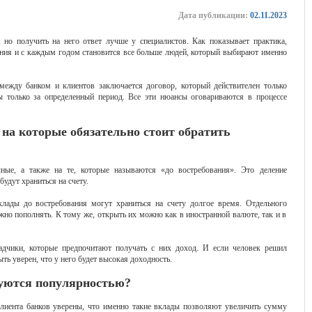
Дата публикации:
02.11.2023
 но получить на него ответ лучше у специалистов. Как показывает практика,
ения и с каждым годом становится все больше людей, который выбирают именно
между банком и клиентов заключается договор, который действителен только
ы только за определенный период. Все эти нюансы оговариваются в процессе
 на которые обязательно стоит обратить
ые, а также на те, которые называются «до востребования». Это деление
удут храниться на счету.
лады до востребования могут храниться на счету долгое время. Отдельного
но пополнять. К тому же, открыть их можно как в иностранной валюте, так и в
дчики, которые предпочитают получать с них доход. И если человек решил
ть уверен, что у него будет высокая доходность.
уются популярностью?
лиента банков уверены, что именно такие вклады позволяют увеличить сумму