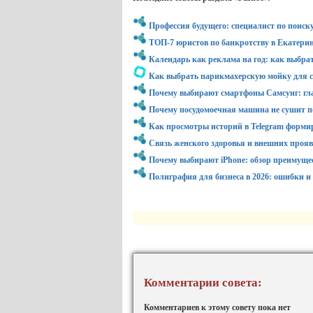
Профессия будущего: специалист по поиск
ТОП-7 юристов по банкротству в Екатерин
Календарь как реклама на год: как выбра
Как выбрать парикмахерскую мойку для с
Почему выбирают смартфоны Самсунг: гл
Почему посудомоечная машина не сушит по
Как просмотры историй в Telegram форми
Связь женского здоровья и внешних проя
Почему выбирают iPhone: обзор преимуще
Полиграфия для бизнеса в 2026: ошибки и
Комментарии совета:
Комментариев к этому совету пока нет