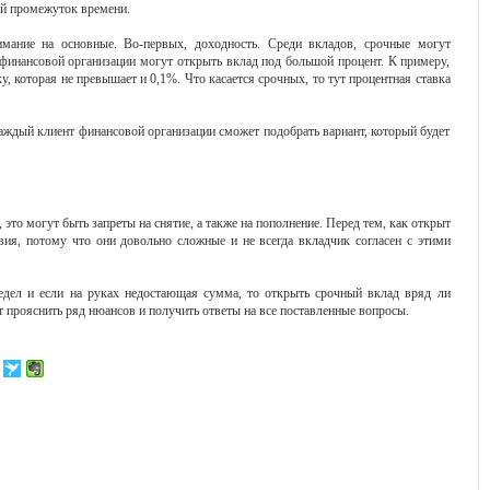
ий промежуток времени.
ание на основные. Во-первых, доходность. Среди вкладов, срочные могут
финансовой организации могут открыть вклад под большой процент. К примеру,
, которая не превышает и 0,1%. Что касается срочных, то тут процентная ставка
аждый клиент финансовой организации сможет подобрать вариант, который будет
, это могут быть запреты на снятие, а также на пополнение. Перед тем, как открыт
вия, потому что они довольно сложные и не всегда вкладчик согласен с этими
едел и если на руках недостающая сумма, то открыть срочный вклад вряд ли
т прояснить ряд нюансов и получить ответы на все поставленные вопросы.