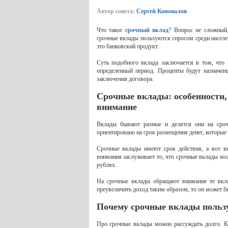
Автор совета:
Сергей Коновалов
Что такое
срочный вклад
? Вопрос не сложный,
срочные вклады пользуются спросом среди насел
это банковский продукт.
Суть подобного вклада заключается в том, что 
определенный период. Проценты будут назначен
заключения договора.
Срочные вклады: особенности,
внимание
Вклады бывают разные и делятся они на срочн
ориентировано на срок размещения денег, которые б
Срочные вклады имеют срок действия, а вот вк
внимания заслуживает то, что срочные вклады мож
рублях.
На срочные вклады обращают внимание те вкла
преувеличить доход таким образом, то он может бы
Почему срочные вклады польз
Про срочные вклады можно рассуждать долго. К