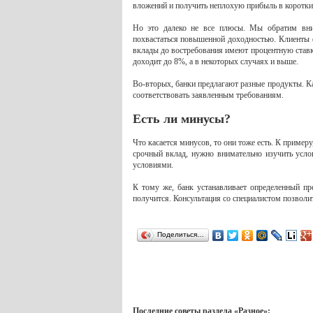
вложений и получить неплохую прибыль в коротк
Но это далеко не все плюсы. Мы обратим вним
похвастаться повышенной доходностью. Клиенты 
вклады до востребования имеют процентную ставку
доходит до 8%, а в некоторых случаях и выше.
Во-вторых, банки предлагают разные продукты. К
соответствовать заявленным требованиям.
Есть ли минусы?
Что касается минусов, то они тоже есть. К примеру
срочный вклад, нужно внимательно изучить усло
условиями.
К тому же, банк устанавливает определенный пр
получится. Консультация со специалистом позволи
Поделиться…
Последние советы раздела «Разное»: