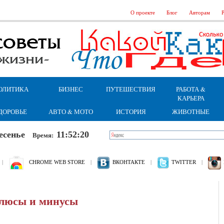
О проекте
Блог
Авторам
Р
ОЛИТИКА
БИЗНЕС
ПУТЕШЕСТВИЯ
РАБОТА &
КАРЬЕРА
ДОРОВЬЕ
АВТО & МОТО
ИСТОРИЯ
ЖИВОТНЫЕ
кресенье
11:52:20
Время:
|
CHROME WEB STORE
|
ВКОНТАКТЕ
|
TWITTER
|
плюсы и минусы