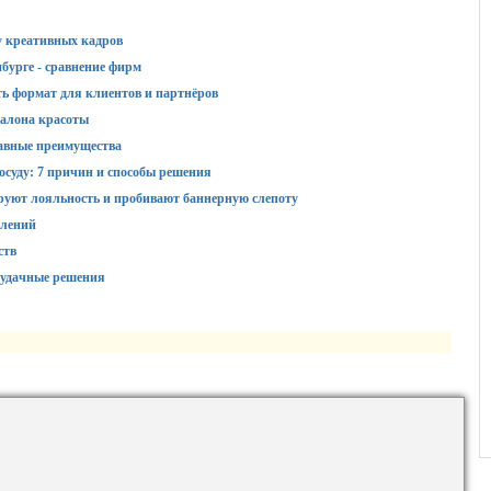
у креативных кадров
бурге - сравнение фирм
ть формат для клиентов и партнёров
алона красоты
авные преимущества
суду: 7 причин и способы решения
руют лояльность и пробивают баннерную слепоту
влений
ств
 удачные решения