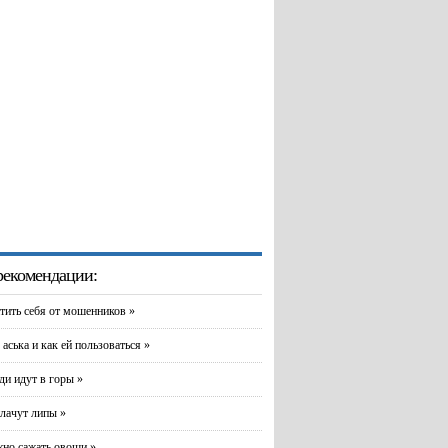
екомендации:
тить себя от мошенников »
 аська и как ей пользоваться »
и идут в горы »
лачут липы »
но сажать овощи »