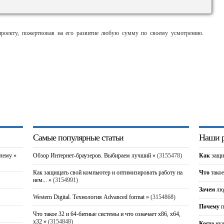
оекту, пожертвовав на его развитие любую сумму по своему усмотрению.
Самые популярные статьи
Наши р
блему »
Обзор Интернет-браузеров. Выбираем лучший »
(3155478)
Как
защи
Как защищать свой компьютер и оптимизировать работу на
Что
такое
нем... »
(3154991)
Зачем
люд
Western Digital. Технология Advanced format »
(3154868)
Почему
п
Что такое 32 и 64-битные системы и что означает x86, x64,
x32 »
(3154848)
Когда
нуж