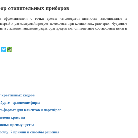
ор отопительных приборов
ее эффективными с точки зрения теплоотдачи являются алюминиевые и
ыстрый и равномерный прогрев помещения при компактных размерах. Чугунные
ла, а стальные панельные радиаторы предлагают оптимальное соотношение цены и
у креативных кадров
бурге - сравнение фирм
ть формат для клиентов и партнёров
алона красоты
авные преимущества
суду: 7 причин и способы решения