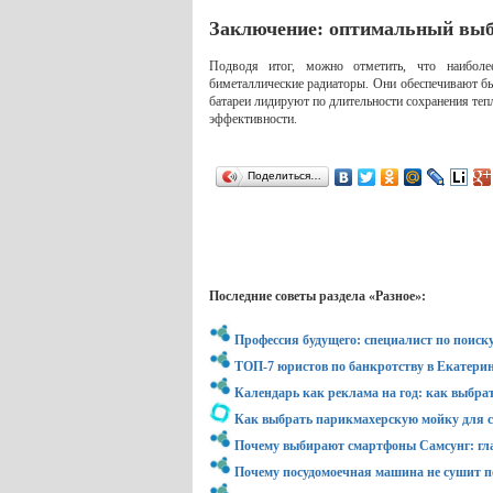
Заключение: оптимальный выб
Подводя итог, можно отметить, что наибол
биметаллические радиаторы. Они обеспечивают б
батареи лидируют по длительности сохранения теп
эффективности.
Поделиться…
Последние советы раздела «Разное»:
Профессия будущего: специалист по поиск
ТОП-7 юристов по банкротству в Екатерин
Календарь как реклама на год: как выбра
Как выбрать парикмахерскую мойку для с
Почему выбирают смартфоны Самсунг: гл
Почему посудомоечная машина не сушит по