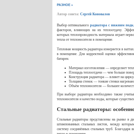
»
РАЗНОЕ
Автор совета:
Сергей Коновалов
Выбор оптимального
радиатора с нижним под
факторов, влияющих на их теплоотдачу. Эффек
которых теплопроводность материала играет перв
тепла от теплоносителя в помещение.
Тепловая мощность радиатора измеряется в ваттах 
в помещение. Для корректной оценки эффективн
батареи.
Материал изготовления — определяет тепл
Площадь теплоотдачи — чем больше повер
Конструкция радиатора — влияет на цирку
Толщина стенок — тонкие стенки нагреваю
Объём теплоносителя — большее количест
При выборе радиатора необходимо также учиты
теплоносителя и качество воды, которые существе
Стальные радиаторы: особенно
Стальные радиаторы представлены на рынке в дв
штампованных стальных листов, между которым
систему соединённых стальных труб. Благодаря в
тепло в помещение.