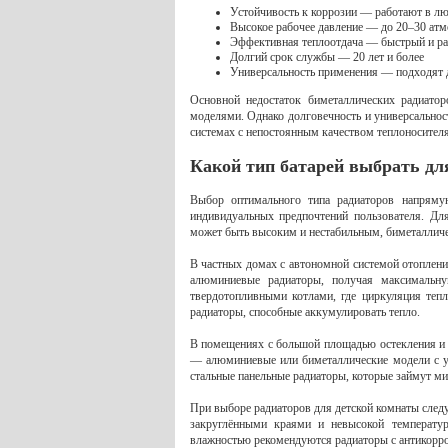
Устойчивость к коррозии — работают в л
Высокое рабочее давление — до 20–30 ат
Эффективная теплоотдача — быстрый и р
Долгий срок службы — 20 лет и более
Универсальность применения — подходят 
Основной недостаток биметаллических радиат
моделями. Однако долговечность и универсальнос
системах с непостоянным качеством теплоносителя
Какой тип батарей выбрать д
Выбор оптимального типа радиаторов напрямую
индивидуальных предпочтений пользователя. Для
может быть высоким и нестабильным, биметалличе
В частных домах с автономной системой отопления
алюминиевые радиаторы, получая максимальну
твердотопливными котлами, где циркуляция теп
радиаторы, способные аккумулировать тепло.
В помещениях с большой площадью остекления и
— алюминиевые или биметаллические модели с у
стальные панельные радиаторы, которые займут ми
При выборе радиаторов для детской комнаты следу
закруглёнными краями и невысокой температу
влажностью рекомендуются радиаторы с антикорр