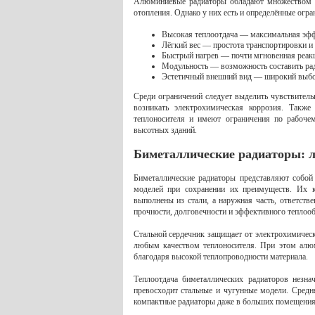
Алюминиевые радиаторы обладают множеством д
отопления. Однако у них есть и определённые огр
Высокая теплоотдача — максимальная эфф
Лёгкий вес — простота транспортировки и
Быстрый нагрев — почти мгновенная реакц
Модульность — возможность составить ра
Эстетичный внешний вид — широкий выбо
Среди ограничений следует выделить чувствитель
возникать электрохимическая коррозия. Такж
теплоносителя и имеют ограничения по рабоче
высотных зданий.
Биметаллические радиаторы: л
Биметаллические радиаторы представляют собой
моделей при сохранении их преимуществ. Их к
выполнены из стали, а наружная часть, ответств
прочности, долговечности и эффективного теплооб
Стальной сердечник защищает от электрохимическ
любым качеством теплоносителя. При этом алю
благодаря высокой теплопроводности материала.
Теплоотдача биметаллических радиаторов незна
превосходит стальные и чугунные модели. Средн
компактные радиаторы даже в больших помещения