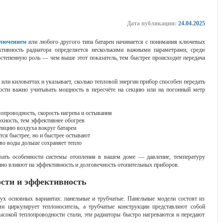
Дата публикации:
24.04.2025
ключением
или любого другого типа батареи начинается с понимания ключевых
тивность радиатора определяется несколькими важными параметрами, среди
остепенную роль — чем выше этот показатель, тем быстрее происходит передача
или киловаттах и указывает, сколько тепловой энергии прибор способен передать
ости важно учитывать мощность в пересчёте на секцию или на погонный метр
опроводность, скорость нагрева и остывания
хность, тем эффективнее обогрев
ляцию воздуха вокруг батареи
тся быстрее, но и быстрее остывают
во воды дольше сохраняет тепло
вать особенности системы отопления в вашем доме — давление, температуру
нно влияют на эффективность и долговечность отопительных приборов.
сти и эффективность
ух основных вариантах: панельные и трубчатые. Панельные модели состоят из
и циркулирует теплоноситель, а трубчатые конструкции представляют собой
ысокой теплопроводности стали, эти радиаторы быстро нагреваются и передают