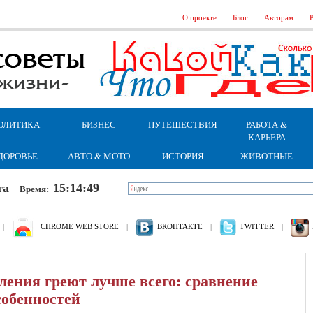
О проекте
Блог
Авторам
Р
ОЛИТИКА
БИЗНЕС
ПУТЕШЕСТВИЯ
РАБОТА &
КАРЬЕРА
ДОРОВЬЕ
АВТО & МОТО
ИСТОРИЯ
ЖИВОТНЫЕ
бота
15:14:50
Время:
|
CHROME WEB STORE
|
ВКОНТАКТЕ
|
TWITTER
|
ления греют лучше всего: сравнение
собенностей