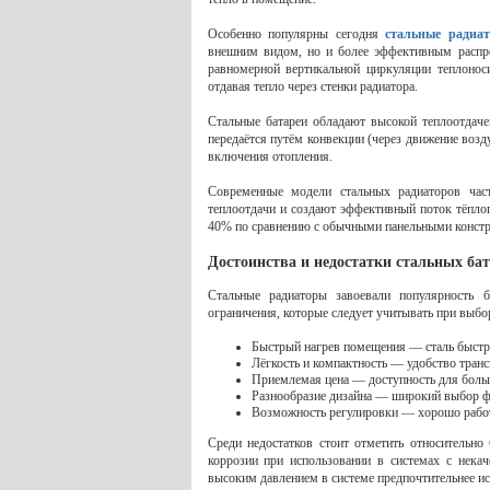
Особенно популярны сегодня
стальные радиа
внешним видом, но и более эффективным распре
равномерной вертикальной циркуляции теплонос
отдавая тепло через стенки радиатора.
Стальные батареи обладают высокой теплоотдач
передаётся путём конвекции (через движение воз
включения отопления.
Современные модели стальных радиаторов час
теплоотдачи и создают эффективный поток тёпло
40% по сравнению с обычными панельными конст
Достоинства и недостатки стальных ба
Стальные радиаторы завоевали популярность 
ограничения, которые следует учитывать при выбо
Быстрый нагрев помещения — сталь быстро
Лёгкость и компактность — удобство тран
Приемлемая цена — доступность для боль
Разнообразие дизайна — широкий выбор ф
Возможность регулировки — хорошо работ
Среди недостатков стоит отметить относительно
коррозии при использовании в системах с нека
высоким давлением в системе предпочтительнее ис