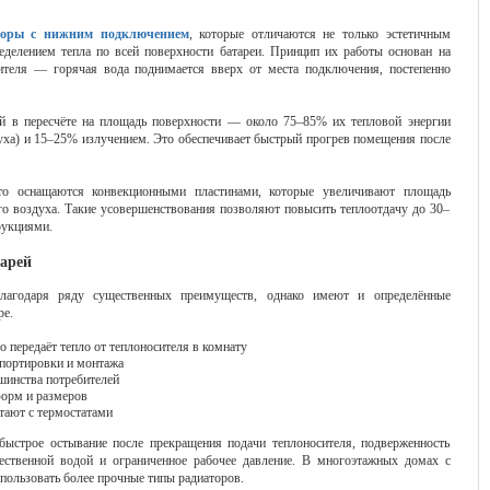
торы с нижним подключением
, которые отличаются не только эстетичным
делением тепла по всей поверхности батареи. Принцип их работы основан на
ителя — горячая вода поднимается вверх от места подключения, постепенно
ей в пересчёте на площадь поверхности — около 75–85% их тепловой энергии
духа) и 15–25% излучением. Это обеспечивает быстрый прогрев помещения после
то оснащаются конвекционными пластинами, которые увеличивают площадь
го воздуха. Такие усовершенствования позволяют повысить теплоотдачу до 30–
рукциями.
тарей
благодаря ряду существенных преимуществ, однако имеют и определённые
ре.
 передаёт тепло от теплоносителя в комнату
спортировки и монтажа
шинства потребителей
орм и размеров
ают с термостатами
 быстрое остывание после прекращения подачи теплоносителя, подверженность
чественной водой и ограниченное рабочее давление. В многоэтажных домах с
пользовать более прочные типы радиаторов.