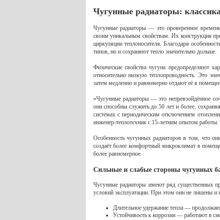
Чугунные радиаторы: классика
Чугунные радиаторы — это проверенное временем
своим уникальным свойствам. Их конструкция пр
циркуляции теплоносителя. Благодаря особенност
типов, но и сохраняют тепло значительно дольше.
Физические свойства чугуна предопределяют ха
относительно низкую теплопроводность. Это зна
затем медленно и равномерно отдают её в помещен
«Чугунные радиаторы — это непревзойдённое соч
они способны служить до 50 лет и более, сохраня
системах с периодическим отключением отоплени
инженер-теплотехник с 15-летним опытом работы.
Особенность чугунных радиаторов в том, что он
создаёт более комфортный микроклимат в помещен
более равномерное.
Сильные и слабые стороны чугунных б
Чугунные радиаторы имеют ряд существенных п
условий эксплуатации. При этом они не лишены и 
Длительное удержание тепла — продолжаю
Устойчивость к коррозии — работают в си