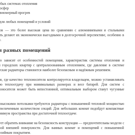
юбых системах отопления
мосфер
авномерный прогрев
для любых помещений и условий
оров — это более высокая цена по сравнению с алюминиевыми и стальными
ть делают их экономически выгодными в долгосрочной перспективе, особенно в
.
ля разных помещений
 зависит от особенностей помещения, характеристик системы отопления и
 городских квартир с централизованным отоплением, где давление в системе
ские радиаторы становятся наиболее безопасным и надёжным решением.
, где качество теплоносителя контролируется владельцем, можно устанавливать
ю теплоотдачу при минимальных размерах и весе батарей. Для систем с
лоносителя может быть непостоянной, оптимальным выбором станут чугунные
 высокими потолками требуются радиаторы с повышенной тепловой мощностью
величенным количеством секций. Для небольших комнат подойдут компактные
нимум пространства при достаточной теплоотдаче.
ет обратить внимание на безопасность конструкции — предпочтительны модели с
рой внешней поверхности. Для ванных комнат и помещений с повышенной
озийным покрытием.