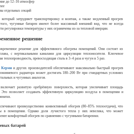
ие до 12–16 атмосфер
лее
ы отдельных секций
, который затрудняет транспортировку и монтаж, а также медленный прогрев
того, чугунные батареи имеют более массивный внешний вид, что не всегда
ти регулировки температуры у них ограничены из-за тепловой инерции.
еменное решение
временное решение для эффективного обогрева помещений. Они состоят из
плава, с вертикальными каналами для циркуляции теплоносителя. Ключевое
еплопроводность, превосходящая сталь в 3–4 раза и чугун в 5 раз.
и Керми
и других производителей обеспечивают максимально быстрый прогрев
юминиевого радиатора может достигать 180–200 Вт при стандартных условиях
стальных и чугунных аналогов.
включает развитую оребрённую поверхность, которая увеличивает площадь
и. Это позволяет создавать эффективную циркуляцию воздуха в помещении и
мнатах.
спечивают преимущественно конвективный обогрев (80–85% теплоотдачи), что
ы в помещении. Однако доля лучистого тепла у них невелика, что может
енее комфортный обогрев по сравнению с чугунными батареями.
евых батарей