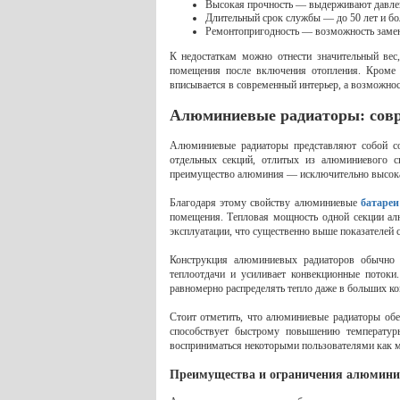
Высокая прочность — выдерживают давлен
Длительный срок службы — до 50 лет и бо
Ремонтопригодность — возможность замен
К недостаткам можно отнести значительный вес
помещения после включения отопления. Кроме 
вписывается в современный интерьер, а возможнос
Алюминиевые радиаторы: совр
Алюминиевые радиаторы представляют собой со
отдельных секций, отлитых из алюминиевого с
преимущество алюминия — исключительно высокая т
Благодаря этому свойству алюминиевые
батаре
помещения. Тепловая мощность одной секции ал
эксплуатации, что существенно выше показателей 
Конструкция алюминиевых радиаторов обычно 
теплоотдачи и усиливает конвекционные поток
равномерно распределять тепло даже в больших ко
Стоит отметить, что алюминиевые радиаторы обе
способствует быстрому повышению температур
восприниматься некоторыми пользователями как м
Преимущества и ограничения алюмини