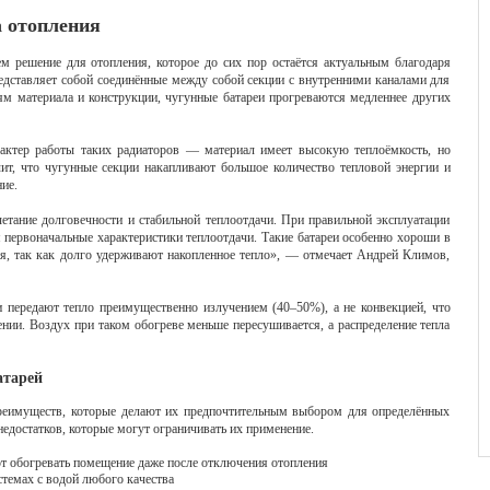
 отопления
 решение для отопления, которое до сих пор остаётся актуальным благодаря
едставляет собой соединённые между собой секции с внутренними каналами для
ям материала и конструкции, чугунные батареи прогреваются медленнее других
рактер работы таких радиаторов — материал имеет высокую теплоёмкость, но
чит, что чугунные секции накапливают большое количество тепловой энергии и
ие.
етание долговечности и стабильной теплоотдачи. При правильной эксплуатации
я первоначальные характеристики теплоотдачи. Такие батареи особенно хороши в
я, так как долго удерживают накопленное тепло», — отмечает Андрей Климов,
и передают тепло преимущественно излучением (40–50%), а не конвекцией, что
ии. Воздух при таком обогреве меньше пересушивается, а распределение тепла
атарей
реимуществ, которые делают их предпочтительным выбором для определённых
недостатков, которые могут ограничивать их применение.
т обогревать помещение даже после отключения отопления
стемах с водой любого качества