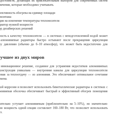
остоинств, делающих их привлекательным выбором для современных систем
аничения, которые необходимо учитывать.
ективность обогрева на единицу площади
 монтажа
ия на изменение температуры теплоносителя
диатор нужной мощности
р дизайнерских решений
ность к качеству теплоносителя — в системах с неподготовленной водой может
е алюминиевые радиаторы быстро остывают после прекращения циркуляции
му давлению (обычно до 6–10 атмосфер), что может быть недостаточно для
учшее из двух миров
 инновационное решение, созданное для устранения недостатков алюминиевых
онструкция уникальна — внутренние каналы для циркуляции теплоносителя
енная за теплоотдачу — из алюминия. Это обеспечивает оптимальное сочетание
мена.
ой коррозии и позволяет использовать биметаллические радиаторы в системах с
миниевая оболочка обеспечивает быстрый и эффективный обогрев помещения
чительно уступает алюминиевым (приблизительно на 5–10%), но значительно
яя мощность одной секции составляет 160–180 Вт, что позволяет использовать
х.