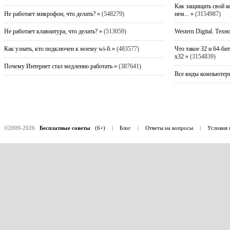
Как защищать свой к
Не работает микрофон, что делать? »
(548279)
нем... »
(3154987)
Не работает клавиатура, что делать? »
(513059)
Western Digital. Техн
Как узнать, кто подключен к моему wi-fi »
(483577)
Что такое 32 и 64-би
x32 »
(3154839)
Почему Интернет стал медленно работать »
(387641)
Все виды компьютерн
©2009-2026
Бесплатные советы
(6+)
|
Блог
|
Ответы на вопросы
|
Условия 