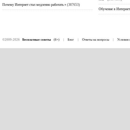
Почему Интернет стал медленно работать »
(387653)
Обучение в Интернет
©2009-2026
Бесплатные советы
(6+)
|
Блог
|
Ответы на вопросы
|
Условия 