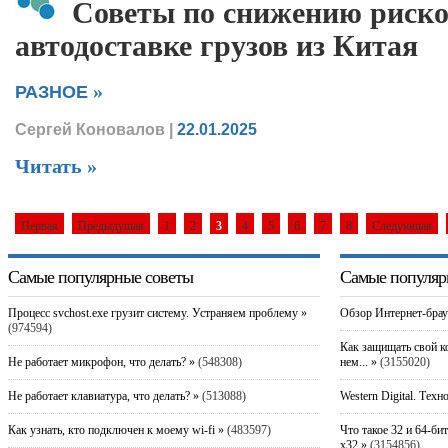
Советы по снижению риско
автодоставке грузов из Китая
»
РАЗНОЕ
Сергей Коновалов
|
22.01.2025
Читать »
Первая
Предыдущая
1
2
3
4
5
6
7
8
Следующая
Самые популярные советы
Самые популяр
Процесс svchost.exe грузит систему. Устраняем проблему »
Обзор Интернет-брау
(974594)
Как защищать свой к
Не работает микрофон, что делать? »
(548308)
нем... »
(3155020)
Не работает клавиатура, что делать? »
(513088)
Western Digital. Техн
Как узнать, кто подключен к моему wi-fi »
(483597)
Что такое 32 и 64-би
x32 »
(3154856)