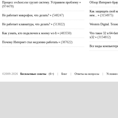
Процесс svchost.exe грузит систему. Устраняем проблему »
Обзор Интернет-брау
(974478)
Как защищать свой к
Не работает микрофон, что делать? »
(548247)
нем... »
(3154975)
Не работает клавиатура, что делать? »
(513022)
Western Digital. Техн
Как узнать, кто подключен к моему wi-fi »
(483550)
Что такое 32 и 64-би
x32 »
(3154812)
Почему Интернет стал медленно работать »
(387622)
Все виды компьютерн
©2009-2026
Бесплатные советы
(6+)
|
Блог
|
Ответы на вопросы
|
Условия 