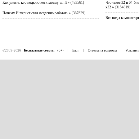
Как узнать, кто подключен к моему wi-fi »
(483561)
Что такое 32 и 64-би
x32 »
(3154819)
Почему Интернет стал медленно работать »
(387629)
Все виды компьютерн
©2009-2026
Бесплатные советы
(6+)
|
Блог
|
Ответы на вопросы
|
Условия 