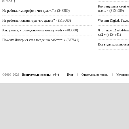
(974551)
Как защищать свой к
Не работает микрофон, что делать? »
(548289)
нем... »
(3154989)
Не работает клавиатура, что делать? »
(513063)
Western Digital. Техн
Как узнать, кто подключен к моему wi-fi »
(483580)
Что такое 32 и 64-би
x32 »
(3154841)
Почему Интернет стал медленно работать »
(387641)
Все виды компьютерн
©2009-2026
Бесплатные советы
(6+)
|
Блог
|
Ответы на вопросы
|
Условия 