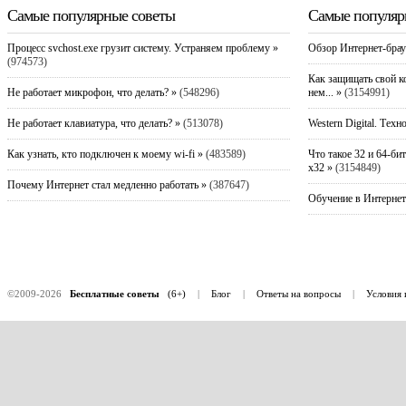
Самые популярные советы
Самые популяр
Процесс svchost.exe грузит систему. Устраняем проблему »
Обзор Интернет-брау
(974573)
Как защищать свой к
Не работает микрофон, что делать? »
(548296)
нем... »
(3154991)
Не работает клавиатура, что делать? »
(513078)
Western Digital. Техн
Как узнать, кто подключен к моему wi-fi »
(483589)
Что такое 32 и 64-би
x32 »
(3154849)
Почему Интернет стал медленно работать »
(387647)
Обучение в Интернет
©2009-2026
Бесплатные советы
(6+)
|
Блог
|
Ответы на вопросы
|
Условия 