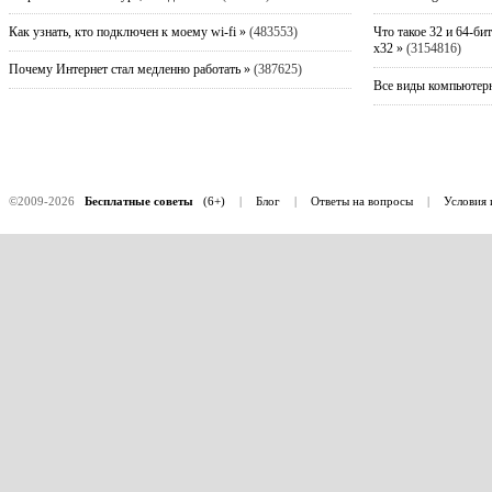
Как узнать, кто подключен к моему wi-fi »
(483553)
Что такое 32 и 64-би
x32 »
(3154816)
Почему Интернет стал медленно работать »
(387625)
Все виды компьютерн
©2009-2026
Бесплатные советы
(6+)
|
Блог
|
Ответы на вопросы
|
Условия 