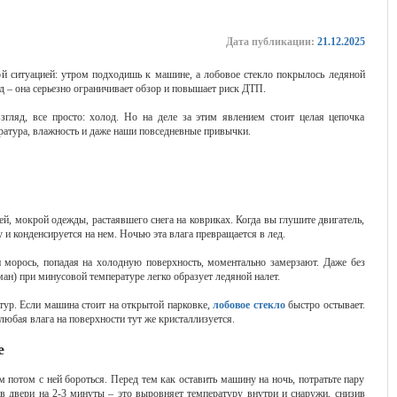
Дата публикации:
21.12.2025
ой ситуацией: утром подходишь к машине, а лобовое стекло покрылось ледяной
д – она серьезно ограничивает обзор и повышает риск ДТП.
гляд, все просто: холод. Но на деле за этим явлением стоит целая цепочка
ратура, влажность и даже наши повседневные привычки.
ей, мокрой одежды, растаявшего снега на ковриках. Когда вы глушите двигатель,
и конденсируется на нем. Ночью эта влага превращается в лед.
и морось, попадая на холодную поверхность, моментально замерзают. Даже без
ан) при минусовой температуре легко образует ледяной налет.
тур. Если машина стоит на открытой парковке,
лобовое стекло
быстро остывает.
 любая влага на поверхности тут же кристаллизуется.
е
м потом с ней бороться. Перед тем как оставить машину на ночь, потратьте пару
в двери на 2-3 минуты – это выровняет температуру внутри и снаружи, снизив