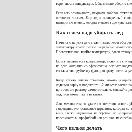
вероятность конденсации. Обязательно уберите снег
Если есть возможность, накройте лобовое стекло 
останется чистым. Еще один проверенный спосо
невидимую пленку, которая мешает воде кристалли
Как и чем надо убирать лед
Начните с запуска двигателя и включения обогрев
температуру сразу: резкое нагревание может сп
Постепенно повышайте температуру, давая стеклу 
Если в машине есть кондиционер, включите его па
на деле кондиционер эффективно осушает воздух
стекла активируйте эту функцию сразу после запус
Когда стекло начало оттаивать, можно ускорит
ледяную корку и подождите 1-2 минуты: состав раз
приготовьте раствор самостоятельно: смешайте до
лед, и он начнет таять на глазах.
Для механического удаления остатков использу
запрещены: они оставляют царапины, которые со
вниз, слегка надавливая на скребок, но не прила
поверхность микрофиброй или резиновым скребком,
Чего нельзя делать