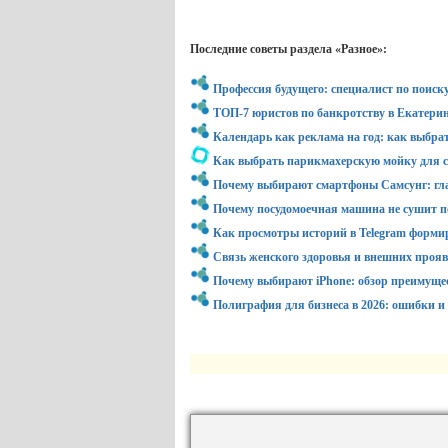
Последние советы раздела «Разное»:
Профессия будущего: специалист по поиск
ТОП-7 юристов по банкротству в Екатерин
Календарь как реклама на год: как выбра
Как выбрать парикмахерскую мойку для с
Почему выбирают смартфоны Самсунг: гл
Почему посудомоечная машина не сушит по
Как просмотры историй в Telegram форми
Связь женского здоровья и внешних проя
Почему выбирают iPhone: обзор преимуще
Полиграфия для бизнеса в 2026: ошибки и