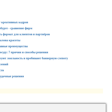
у креативных кадров
бурге - сравнение фирм
ть формат для клиентов и партнёров
алона красоты
авные преимущества
суду: 7 причин и способы решения
руют лояльность и пробивают баннерную слепоту
влений
ств
 удачные решения