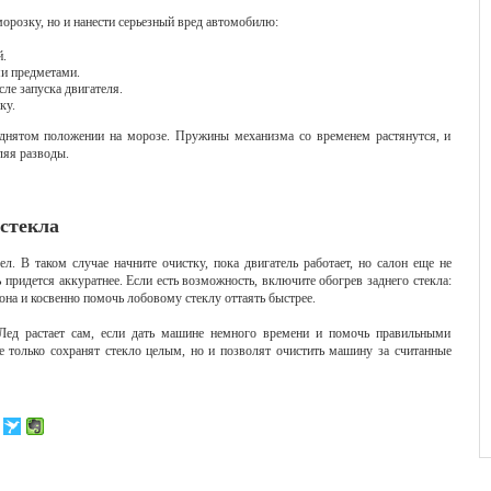
морозку, но и нанести серьезный вред автомобилю:
й.
ми предметами.
ле запуска двигателя.
ку.
однятом положении на морозе. Пружины механизма со временем растянутся, и
ляя разводы.
 стекла
л. В таком случае начните очистку, пока двигатель работает, но салон еще не
 придется аккуратнее. Если есть возможность, включите обогрев заднего стекла:
на и косвенно помочь лобовому стеклу оттаять быстрее.
 Лед растает сам, если дать машине немного времени и помочь правильными
е только сохранят стекло целым, но и позволят очистить машину за считанные