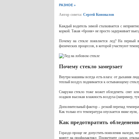
»
РАЗНОЕ
Автор совета:
Сергей Коновалов
Каждый водитель зимой сталкивается с неприятн
коркой. Такая «броня» не просто задерживает выез
Почему на стекле появляется лед? На первый вз
физических процессов, в которой участвуют темпе
Почему стекло замерзает
Внутри машины всегда есть влага: от дыхания люд
теплый воздух поднимается к остывающему стеклу 
Снаружи стекло тоже может обледенеть: снег ил
осадков высокая влажность воздуха (например, тум
Дополнительный фактор – резкий перепад темпера
Как только его температура опускается ниже нуля,
Как предотвратить обледенени
Гораздо проще не допустить появления наледи, че
минут на профилактику. Проветрите салон, откры