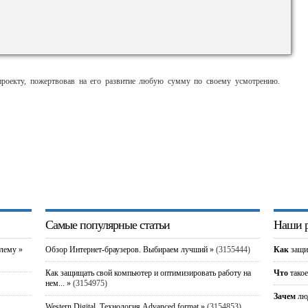
оекту, пожертвовав на его развитие любую сумму по своему усмотрению.
Самые популярные статьи
Наши р
блему »
Обзор Интернет-браузеров. Выбираем лучший »
(3155444)
Как
защи
Как защищать свой компьютер и оптимизировать работу на
Что
такое
нем... »
(3154975)
Зачем
люд
Western Digital. Технология Advanced format »
(3154853)