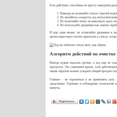
Есть действия, способные не просто замедлить раз
Никогда не поливайте стекло горячей водо
Не пытайтесь соскрести лед металлически
Не включайте печку на максимум сразу пос
Не используйте дворники как замену скреб
И еще один нюанс: не оставляйте дворники в п
щетки перестанут плотно прилегать к стеклу, остав
Алгоритм действий по очистке
Иногда нужно выехать срочно, а лед еще не соше
прогрелся. Это сэкономит время, хотя действовать
таким образом можно ускорить общий прогрев сало
Главное – не торопиться и не применять силу.
средствами. Терпение и соблюдение технологии н
минуты.
Поделиться…