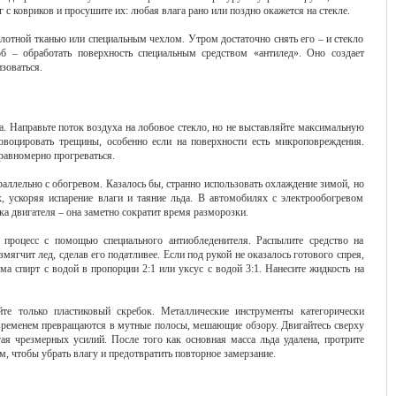
 с ковриков и просушите их: любая влага рано или поздно окажется на стекле.
плотной тканью или специальным чехлом. Утром достаточно снять его – и стекло
б – обработать поверхность специальным средством «антилед». Оно создает
зоваться.
а. Направьте поток воздуха на лобовое стекло, но не выставляйте максимальную
ровоцировать трещины, особенно если на поверхности есть микроповреждения.
равномерно прогреваться.
раллельно с обогревом. Казалось бы, странно использовать охлаждение зимой, но
, ускоряя испарение влаги и таяние льда. В автомобилях с электрообогревом
ка двигателя – она заметно сократит время разморозки.
ь процесс с помощью специального антиобледенителя. Распылите средство на
мягчит лед, сделав его податливее. Если под рукой не оказалось готового спрея,
ма спирт с водой в пропорции 2:1 или уксус с водой 3:1. Нанесите жидкость на
йте только пластиковый скребок. Металлические инструменты категорически
 временем превращаются в мутные полосы, мешающие обзору. Двигайтесь сверху
гая чрезмерных усилий. После того как основная масса льда удалена, протрите
 чтобы убрать влагу и предотвратить повторное замерзание.