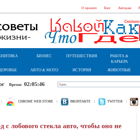
О проекте
Блог
Авторам
Р
ОЛИТИКА
БИЗНЕС
ПУТЕШЕСТВИЯ
РАБОТА &
КАРЬЕРА
ДОРОВЬЕ
АВТО & МОТО
ИСТОРИЯ
ЖИВОТНЫЕ
верг
02:05:47
Время:
|
CHROME WEB STORE
|
ВКОНТАКТЕ
|
TWITTER
|
д с лобового стекла авто, чтобы оно не