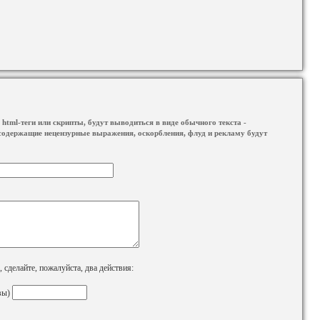
html-теги или скрипты, будут выводиться в виде обычного текста -
содержащие нецензурные выражения, оскорбления, флуд и рекламу будут
сделайте, пожалуйста, два действия:
вы)