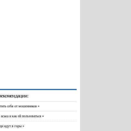
екомендации:
тить себя от мошенников »
 аська и как ей пользоваться »
и идут в горы »