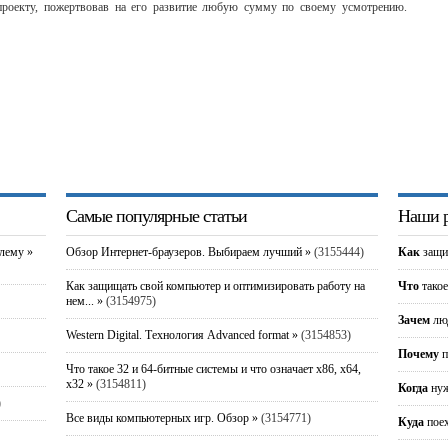
оекту, пожертвовав на его развитие любую сумму по своему усмотрению.
Самые популярные статьи
Наши р
блему »
Обзор Интернет-браузеров. Выбираем лучший »
(3155444)
Как
защи
Как защищать свой компьютер и оптимизировать работу на
Что
такое
нем... »
(3154975)
Зачем
люд
Western Digital. Технология Advanced format »
(3154853)
Почему
п
Что такое 32 и 64-битные системы и что означает x86, x64,
x32 »
(3154811)
Когда
нуж
)
Все виды компьютерных игр. Обзор »
(3154771)
Куда
пое