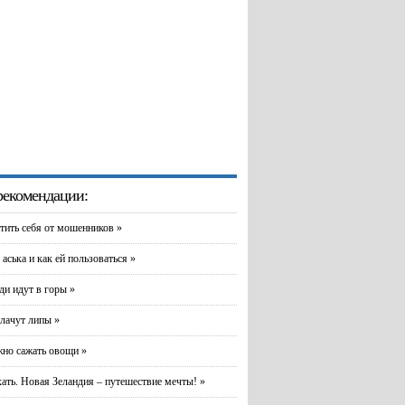
екомендации:
тить себя от мошенников »
 аська и как ей пользоваться »
и идут в горы »
лачут липы »
но сажать овощи »
хать. Новая Зеландия – путешествие мечты! »