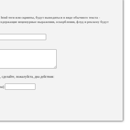
html-теги или скрипты, будут выводиться в виде обычного текста -
содержащие нецензурные выражения, оскорбления, флуд и рекламу будут
сделайте, пожалуйста, два действия:
вы)