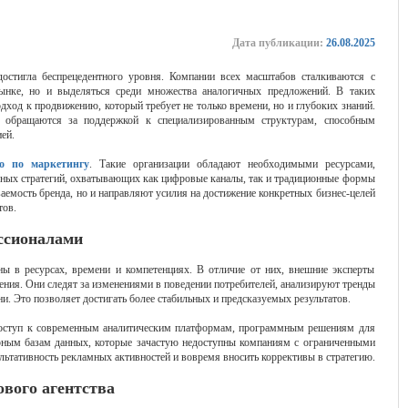
Дата публикации:
26.08.2025
остигла беспрецедентного уровня. Компании всех масштабов сталкиваются с
рынке, но и выделяться среди множества аналогичных предложений. В таких
дход к продвижению, который требует не только времени, но и глубоких знаний.
 обращаются за поддержкой к специализированным структурам, способным
ей.
во по маркетингу
. Такие организации обладают необходимыми ресурсами,
сных стратегий, охватывающих как цифровые каналы, так и традиционные формы
аемость бренда, но и направляют усилия на достижение конкретных бизнес-целей
тов.
ссионалами
ы в ресурсах, времени и компетенциях. В отличие от них, внешние эксперты
ния. Они следят за изменениями в поведении потребителей, анализируют тренды
и. Это позволяет достигать более стабильных и предсказуемых результатов.
 доступ к современным аналитическим платформам, программным решениям для
рным базам данных, которые зачастую недоступны компаниям с ограниченными
ультативность рекламных активностей и вовремя вносить коррективы в стратегию.
ового агентства