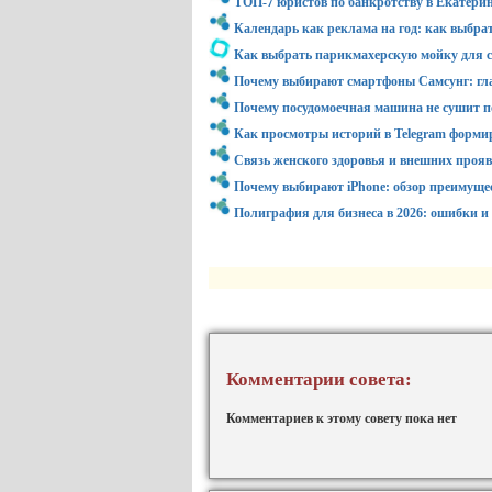
ТОП-7 юристов по банкротству в Екатерин
Календарь как реклама на год: как выбра
Как выбрать парикмахерскую мойку для с
Почему выбирают смартфоны Самсунг: гл
Почему посудомоечная машина не сушит по
Как просмотры историй в Telegram форми
Связь женского здоровья и внешних проя
Почему выбирают iPhone: обзор преимуще
Полиграфия для бизнеса в 2026: ошибки и
Комментарии совета:
Комментариев к этому совету пока нет