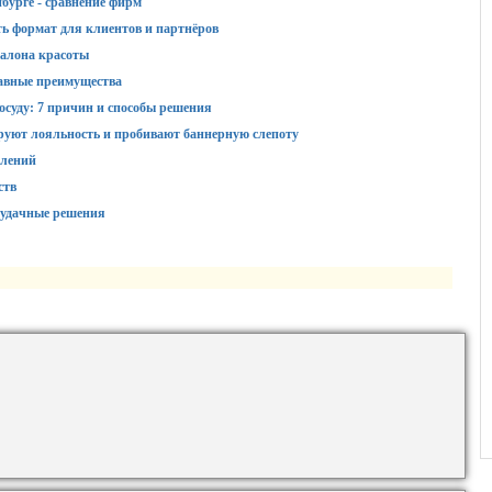
бурге - сравнение фирм
ть формат для клиентов и партнёров
алона красоты
авные преимущества
суду: 7 причин и способы решения
руют лояльность и пробивают баннерную слепоту
влений
ств
 удачные решения