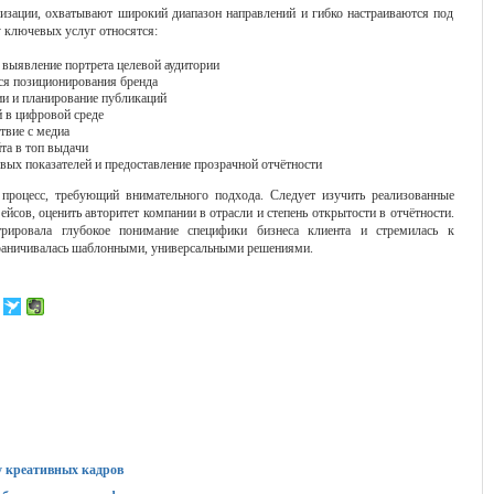
изации, охватывают широкий диапазон направлений и гибко настраиваются под
у ключевых услуг относятся:
 выявление портрета целевой аудитории
я позиционирования бренда
ии и планирование публикаций
 в цифровой среде
твие с медиа
та в топ выдачи
вых показателей и предоставление прозрачной отчётности
процесс, требующий внимательного подхода. Следует изучить реализованные
йсов, оценить авторитет компании в отрасли и степень открытости в отчётности.
рировала глубокое понимание специфики бизнеса клиента и стремилась к
граничивалась шаблонными, универсальными решениями.
у креативных кадров