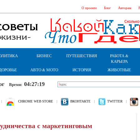
О проекте
Блог
Авторам
Р
ОЛИТИКА
БИЗНЕС
ПУТЕШЕСТВИЯ
РАБОТА &
КАРЬЕРА
ДОРОВЬЕ
АВТО & МОТО
ИСТОРИЯ
ЖИВОТНЫЕ
верг
04:27:19
Время:
|
CHROME WEB STORE
|
ВКОНТАКТЕ
|
TWITTER
|
удничества с маркетинговым