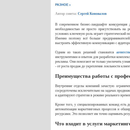
»
РАЗНОЕ
Автор совета:
Сергей Коновалов
В современном бизнес-ландшафте конкуренция д
необходимостью не просто присутствовать на 
условиях ключевую роль играет стратегический по
Именно поэтому всё больше предпринимателей
выстроить эффективную коммуникацию с аудитори
Одним из таких решений становится
агентст
инструментами и опытом для разработки комплек
рекламы. Они помогают не только увеличить узнав
- от роста продаж до укрепления лояльности клиен
Преимущества работы с профе
Внутренние отделы компаний зачастую ограничен
сосредоточены исключительно на задачах продвиже
и адаптируют стратегии в режиме реального времен
Кроме того, у специализированных команд есть
автоматизации маркетинговых процессов и обши
ресурсами. Это позволяет им точно оценивать рез
Что входит в услуги маркетинг