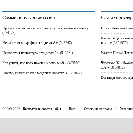
Самые популярные советы
Самые популяр
Процесс svchost.exe грузит систему. Устраняем проблему »
Обзор Интернет-брау
(974477)
Как защищать свой к
Не работает микрофон, что делать? »
(548247)
нем... »
(3154975)
Не работает клавиатура, что делать? »
(513021)
Western Digital. Техн
Как узнать, кто подключен к моему wi-fi »
(483550)
Что такое 32 и 64-би
x32 »
(3154812)
Почему Интернет стал медленно работать »
(387622)
Все виды компьютерн
©2009-2026
Бесплатные советы
(6+)
|
Блог
|
Ответы на вопросы
|
Условия 