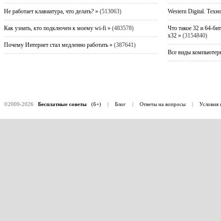
Не работает клавиатура, что делать? »
(513063)
Western Digital. Техн
Как узнать, кто подключен к моему wi-fi »
(483578)
Что такое 32 и 64-би
x32 »
(3154840)
Почему Интернет стал медленно работать »
(387641)
Все виды компьютерн
©2009-2026
Бесплатные советы
(6+)
|
Блог
|
Ответы на вопросы
|
Условия 