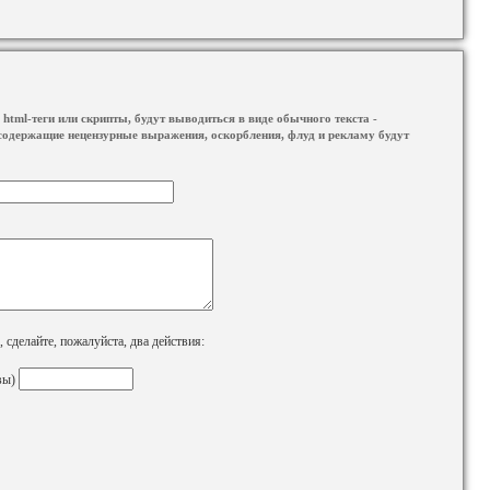
html-теги или скрипты, будут выводиться в виде обычного текста -
содержащие нецензурные выражения, оскорбления, флуд и рекламу будут
сделайте, пожалуйста, два действия:
вы)