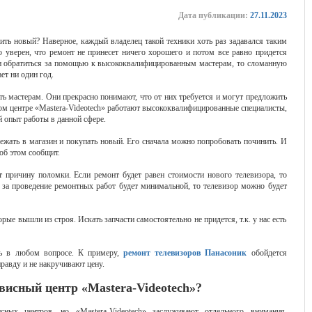
Дата публикации:
27.11.2023
ить новый? Наверное, каждый владелец такой техники хоть раз задавался таким
о уверен, что ремонт не принесет ничего хорошего и потом все равно придется
сли обратиться за помощью к высококвалифицированным мастерам, то сломанную
ет ни один год.
ь мастерам. Они прекрасно понимают, что от них требуется и могут предложить
м центре «Mastera-Videotech» работают высококвалифицированные специалисты,
 опыт работы в данной сфере.
 бежать в магазин и покупать новый. Его сначала можно попробовать починить. И
 об этом сообщит.
т причину поломки. Если ремонт будет равен стоимости нового телевизора, то
на за проведение ремонтных работ будет минимальной, то телевизор можно будет
рые вышли из строя. Искать запчасти самостоятельно не придется, т.к. у нас есть
ь в любом вопросе. К примеру,
ремонт телевизоров Панасоник
обойдется
равду и не накручивают цену.
висный центр «Mastera-Videotech»?
ных центров, но «Mastera-Videotech» заслуживают отдельного внимания.