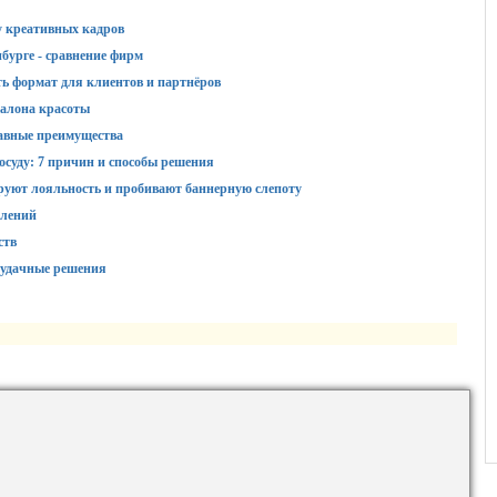
у креативных кадров
бурге - сравнение фирм
ть формат для клиентов и партнёров
алона красоты
авные преимущества
суду: 7 причин и способы решения
руют лояльность и пробивают баннерную слепоту
влений
ств
 удачные решения