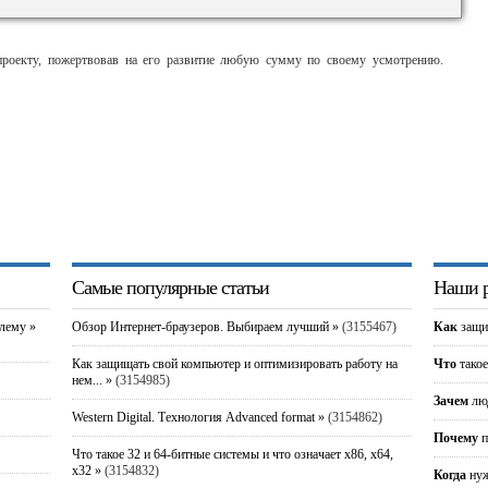
оекту, пожертвовав на его развитие любую сумму по своему усмотрению.
Самые популярные статьи
Наши р
блему »
Обзор Интернет-браузеров. Выбираем лучший »
(3155467)
Как
защи
Как защищать свой компьютер и оптимизировать работу на
Что
такое
нем... »
(3154985)
Зачем
люд
Western Digital. Технология Advanced format »
(3154862)
Почему
п
Что такое 32 и 64-битные системы и что означает x86, x64,
x32 »
(3154832)
Когда
нуж