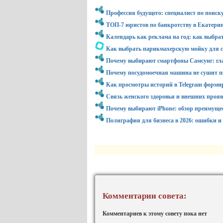
Профессия будущего: специалист по поиск
ТОП-7 юристов по банкротству в Екатерин
Календарь как реклама на год: как выбра
Как выбрать парикмахерскую мойку для с
Почему выбирают смартфоны Самсунг: гл
Почему посудомоечная машина не сушит по
Как просмотры историй в Telegram форми
Связь женского здоровья и внешних проя
Почему выбирают iPhone: обзор преимуще
Полиграфия для бизнеса в 2026: ошибки и
Комментарии совета:
Комментариев к этому совету пока нет