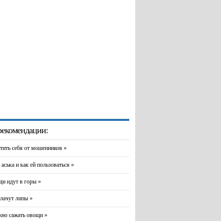
екомендации:
тить себя от мошенников »
 аська и как ей пользоваться »
и идут в горы »
лачут липы »
но сажать овощи »