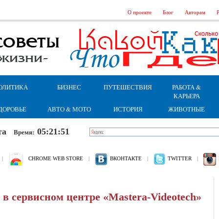
О проекте
Блог
Авторам
Р
ОЛИТИКА
БИЗНЕС
ПУТЕШЕСТВИЯ
РАБОТА &
КАРЬЕРА
ДОРОВЬЕ
АВТО & МОТО
ИСТОРИЯ
ЖИВОТНЫЕ
бота
05:21:52
Время:
|
CHROME WEB STORE
|
ВКОНТАКТЕ
|
TWITTER
|
 в сервисном центре «Mastera-Videotech»