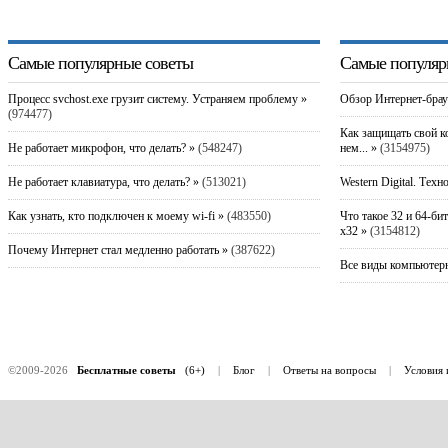
Самые популярные советы
Самые популяр
Процесс svchost.exe грузит систему. Устраняем проблему »
Обзор Интернет-брау
(974477)
Как защищать свой к
Не работает микрофон, что делать? »
(548247)
нем... »
(3154975)
Не работает клавиатура, что делать? »
(513021)
Western Digital. Техн
Как узнать, кто подключен к моему wi-fi »
(483550)
Что такое 32 и 64-би
x32 »
(3154812)
Почему Интернет стал медленно работать »
(387622)
Все виды компьютерн
©2009-2026
Бесплатные советы
(6+)
|
Блог
|
Ответы на вопросы
|
Условия 